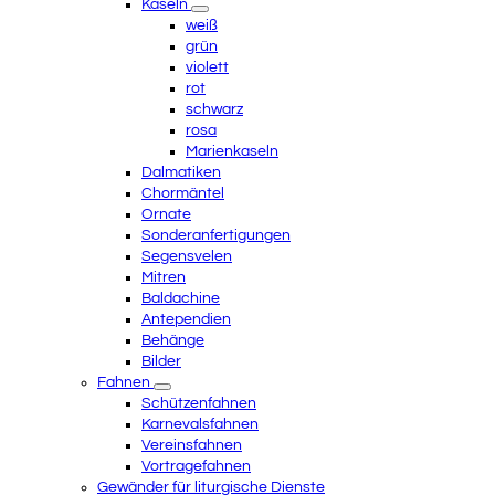
Kaseln
weiß
grün
violett
rot
schwarz
rosa
Marienkaseln
Dalmatiken
Chormäntel
Ornate
Sonderanfertigungen
Segensvelen
Mitren
Baldachine
Antependien
Behänge
Bilder
Fahnen
Schützenfahnen
Karnevalsfahnen
Vereinsfahnen
Vortragefahnen
Gewänder für liturgische Dienste