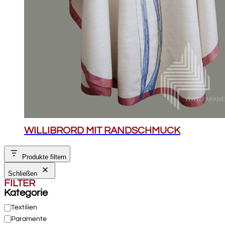
WILLIBRORD MIT RANDSCHMUCK
Produkte filtern
Schließen
FILTER
Kategorie
Kategorie
Textilien
Paramente