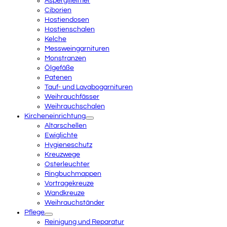
Aspergilleimer
Ciborien
Hostiendosen
Hostienschalen
Kelche
Messweingarnituren
Monstranzen
Ölgefäße
Patenen
Tauf- und Lavabogarnituren
Weihrauchfässer
Weihrauchschalen
Kircheneinrichtung
Altarschellen
Ewiglichte
Hygieneschutz
Kreuzwege
Osterleuchter
Ringbuchmappen
Vortragekreuze
Wandkreuze
Weihrauchständer
Pflege
Reinigung und Reparatur