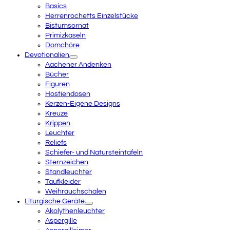
Basics
Herrenrochetts Einzelstücke
Bistumsornat
Primizkaseln
Domchöre
Devotionalien
Aachener Andenken
Bücher
Figuren
Hostiendosen
Kerzen-Eigene Designs
Kreuze
Krippen
Leuchter
Reliefs
Schiefer- und Natursteintafeln
Sternzeichen
Standleuchter
Taufkleider
Weihrauchschalen
Liturgische Geräte
Akolythenleuchter
Aspergille