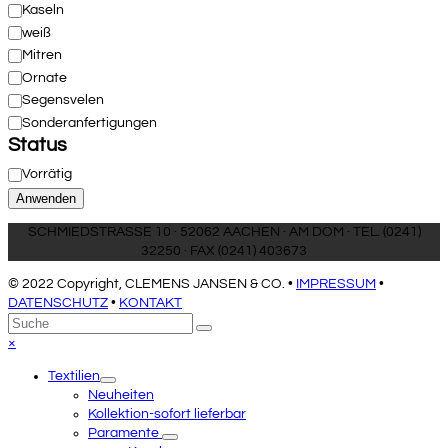
Kaseln
weiß
Mitren
Ornate
Segensvelen
Sonderanfertigungen
Status
Verfügbarkeit
Vorrätig
Anwenden
SCHMIEDSTRASSE 10 · 52062 AACHEN · AM DOM · TEL. (0241)
32250 · FAX (0241) 403673
© 2022 Copyright, CLEMENS JANSEN & CO. •
IMPRESSUM
•
DATENSCHUTZ
•
KONTAKT
An
Suche
Senden
den
Close
×
Anfang
mobile
Textilien
scrollen
menu
Neuheiten
Kollektion-sofort lieferbar
Paramente