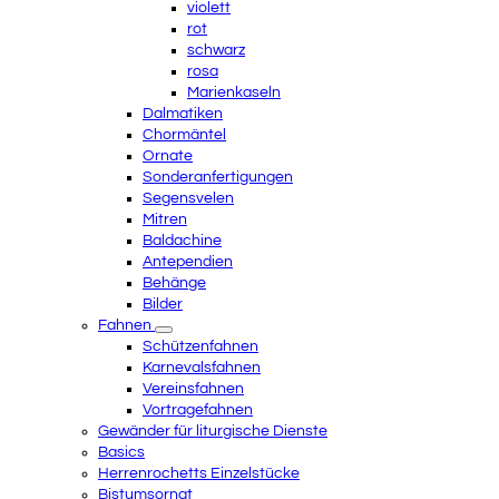
violett
rot
schwarz
rosa
Marienkaseln
Dalmatiken
Chormäntel
Ornate
Sonderanfertigungen
Segensvelen
Mitren
Baldachine
Antependien
Behänge
Bilder
Fahnen
Schützenfahnen
Karnevalsfahnen
Vereinsfahnen
Vortragefahnen
Gewänder für liturgische Dienste
Basics
Herrenrochetts Einzelstücke
Bistumsornat