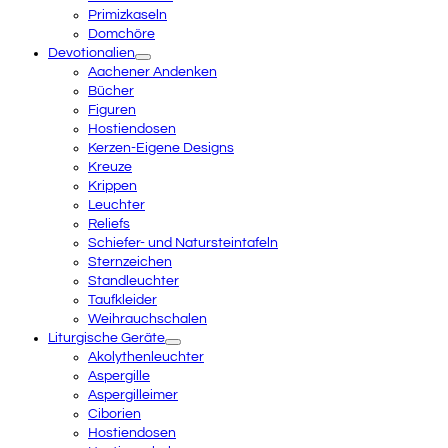
Primizkaseln
Domchöre
Devotionalien
Aachener Andenken
Bücher
Figuren
Hostiendosen
Kerzen-Eigene Designs
Kreuze
Krippen
Leuchter
Reliefs
Schiefer- und Natursteintafeln
Sternzeichen
Standleuchter
Taufkleider
Weihrauchschalen
Liturgische Geräte
Akolythenleuchter
Aspergille
Aspergilleimer
Ciborien
Hostiendosen