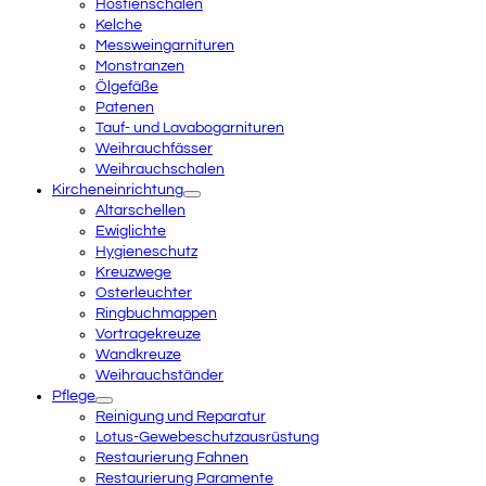
Hostienschalen
Kelche
Messweingarnituren
Monstranzen
Ölgefäße
Patenen
Tauf- und Lavabogarnituren
Weihrauchfässer
Weihrauchschalen
Kircheneinrichtung
Altarschellen
Ewiglichte
Hygieneschutz
Kreuzwege
Osterleuchter
Ringbuchmappen
Vortragekreuze
Wandkreuze
Weihrauchständer
Pflege
Reinigung und Reparatur
Lotus-Gewebeschutzausrüstung
Restaurierung Fahnen
Restaurierung Paramente