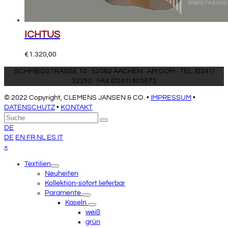
ICHTUS
€
1.320,00
SCHMIEDSTRASSE 10 · 52062 AACHEN · AM DOM · TEL. (0241)
32250 · FAX (0241) 403673
© 2022 Copyright, CLEMENS JANSEN & CO. •
IMPRESSUM
•
DATENSCHUTZ
•
KONTAKT
An
Suche
Senden
den
DE
Anfang
DE
EN
FR
NL
ES
IT
scrollen
Close
×
mobile
Textilien
menu
Neuheiten
Kollektion-sofort lieferbar
Paramente
Kaseln
weiß
grün