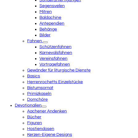
Sonderanfertigungen
Segensvelen
Mitren
Baldachine
Antependien
Behänge
Bilder
Fahnen
Schützenfahnen
Karnevalsfahnen
Vereinsfahnen
Vortragefahnen
Gewänder für liturgische Dienste
Basics
Herrenrochetts Einzelstücke
Bistumsornat
Primizkaseln
Domchöre
Devotionalien
Aachener Andenken
Bücher
Figuren
Hostiendosen
Kerzen-Eigene Designs