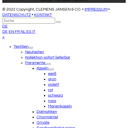
32250 · FAX (0241) 403673
€280,00
€190,00.
© 2022 Copyright, CLEMENS JANSEN & CO. •
IMPRESSUM
•
DATENSCHUTZ
•
KONTAKT
An
Suche
Senden
den
DE
Anfang
DE
EN
FR
NL
ES
IT
scrollen
Close
×
mobile
Textilien
menu
Neuheiten
Kollektion-sofort lieferbar
Paramente
Kaseln
weiß
grün
violett
rot
schwarz
rosa
Marienkaseln
Dalmatiken
Chormäntel
Ornate