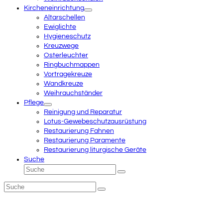
Kircheneinrichtung
Altarschellen
Ewiglichte
Hygieneschutz
Kreuzwege
Osterleuchter
Ringbuchmappen
Vortragekreuze
Wandkreuze
Weihrauchständer
Pflege
Reinigung und Reparatur
Lotus-Gewebeschutzausrüstung
Restaurierung Fahnen
Restaurierung Paramente
Restaurierung liturgische Geräte
Suche
Suche
Senden
Suche
Senden