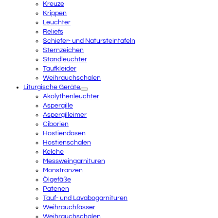
Kreuze
Krippen
Leuchter
Reliefs
Schiefer- und Natursteintafeln
Sternzeichen
Standleuchter
Taufkleider
Weihrauchschalen
Liturgische Geräte
Akolythenleuchter
Aspergille
Aspergilleimer
Ciborien
Hostiendosen
Hostienschalen
Kelche
Messweingarnituren
Monstranzen
Ölgefäße
Patenen
Tauf- und Lavabogarnituren
Weihrauchfässer
Weihrauchschalen