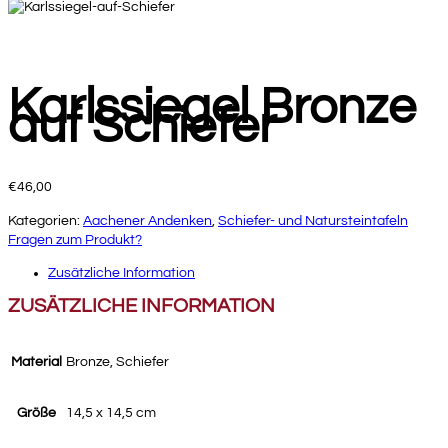
Karlssiegel Bronze
auf Schiefer
€
46,00
Kategorien:
Aachener Andenken
,
Schiefer- und Natursteintafeln
Fragen zum Produkt?
Zusätzliche Information
ZUSÄTZLICHE INFORMATION
Material
Bronze, Schiefer
Größe
14,5 x 14,5 cm