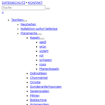
DATENSCHUTZ
•
KONTAKT
An
Suche
Senden
den
Close
×
Anfang
mobile
Textilien
scrollen
menu
Neuheiten
Kollektion-sofort lieferbar
Paramente
Kaseln
weiß
grün
violett
rot
schwarz
rosa
Marienkaseln
Dalmatiken
Chormäntel
Ornate
Sonderanfertigungen
Segensvelen
Mitren
Baldachine
Antependien