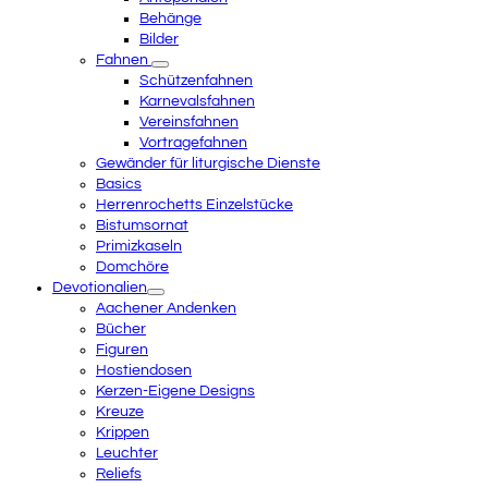
Behänge
Bilder
Fahnen
Schützenfahnen
Karnevalsfahnen
Vereinsfahnen
Vortragefahnen
Gewänder für liturgische Dienste
Basics
Herrenrochetts Einzelstücke
Bistumsornat
Primizkaseln
Domchöre
Devotionalien
Aachener Andenken
Bücher
Figuren
Hostiendosen
Kerzen-Eigene Designs
Kreuze
Krippen
Leuchter
Reliefs