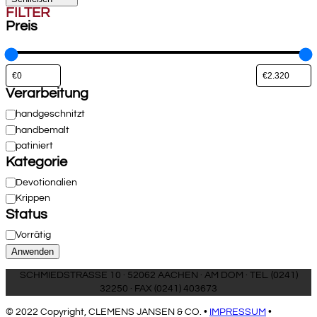
FILTER
Preis
Verarbeitung
Verarbeitung
handgeschnitzt
handbemalt
patiniert
Kategorie
Kategorie
Devotionalien
Krippen
Status
Status
Vorrätig
Anwenden
SCHMIEDSTRASSE 10 · 52062 AACHEN · AM DOM · TEL. (0241)
32250 · FAX (0241) 403673
© 2022 Copyright, CLEMENS JANSEN & CO. •
IMPRESSUM
•