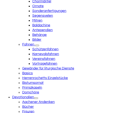
Chormäntel
Ornate
Sonderanfertigungen
Segensvelen
Mitren
Baldachine
Antependien
Behänge
Bilder
Fahnen
Schützenfahnen
Karnevalsfahnen
Vereinsfahnen
Vortragefahnen
Gewänder für liturgische Dienste
Basics
Herrenrochetts Einzelstücke
Bistumsornat
Primizkaseln
Domchöre
Devotionalien
Aachener Andenken
Bücher
Figuren