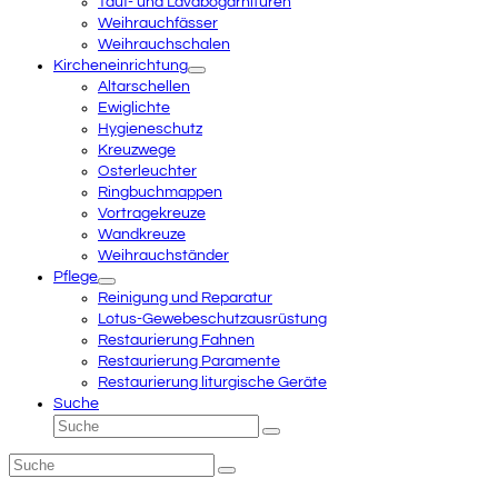
Tauf- und Lavabogarnituren
Weihrauchfässer
Weihrauchschalen
Kircheneinrichtung
Altarschellen
Ewiglichte
Hygieneschutz
Kreuzwege
Osterleuchter
Ringbuchmappen
Vortragekreuze
Wandkreuze
Weihrauchständer
Pflege
Reinigung und Reparatur
Lotus-Gewebeschutzausrüstung
Restaurierung Fahnen
Restaurierung Paramente
Restaurierung liturgische Geräte
Suche
Suche
Senden
Suche
Senden