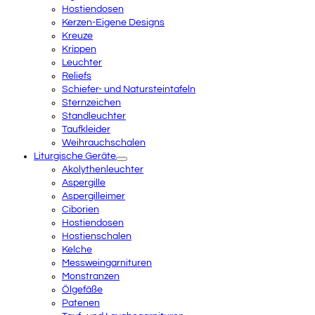
Hostiendosen
Kerzen-Eigene Designs
Kreuze
Krippen
Leuchter
Reliefs
Schiefer- und Natursteintafeln
Sternzeichen
Standleuchter
Taufkleider
Weihrauchschalen
Liturgische Geräte
Akolythenleuchter
Aspergille
Aspergilleimer
Ciborien
Hostiendosen
Hostienschalen
Kelche
Messweingarnituren
Monstranzen
Ölgefäße
Patenen