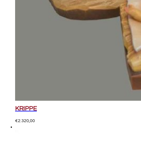
KRIPPE
€
2.320,00