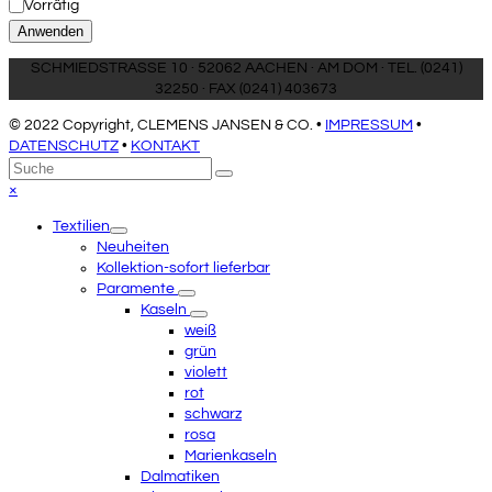
Status
Vorrätig
Anwenden
SCHMIEDSTRASSE 10 · 52062 AACHEN · AM DOM · TEL. (0241)
32250 · FAX (0241) 403673
© 2022 Copyright, CLEMENS JANSEN & CO. •
IMPRESSUM
•
DATENSCHUTZ
•
KONTAKT
An
Suche
Senden
den
Close
×
Anfang
mobile
Textilien
scrollen
menu
Neuheiten
Kollektion-sofort lieferbar
Paramente
Kaseln
weiß
grün
violett
rot
schwarz
rosa
Marienkaseln
Dalmatiken