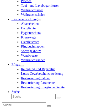
Patenen
Tauf- und Lavabogarnituren
Weihrauchfässer
Weihrauchschalen
Kircheneinrichtung
Altarschellen
Ewiglichte
Hygieneschutz
Kreuzwege
Osterleuchter
Ringbuchmappen
Vortragekreuze
Wandkreuze
Weihrauchständer
Pflege
Reinigung und Reparatur
Lotus-Gewebeschutzausrüstung
Restaurierung Fahnen
Restaurierung Paramente
Restaurierung liturgische Geräte
Suche
Suche
Senden
Suche