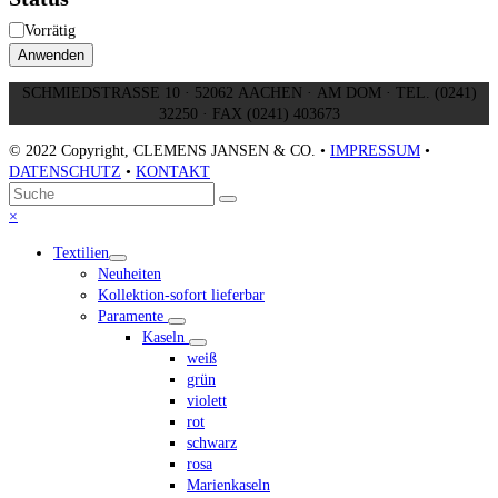
Verfügbarkeit
Vorrätig
Anwenden
SCHMIEDSTRASSE 10 · 52062 AACHEN · AM DOM · TEL. (0241)
32250 · FAX (0241) 403673
© 2022 Copyright, CLEMENS JANSEN & CO. •
IMPRESSUM
•
DATENSCHUTZ
•
KONTAKT
An
Suche
Senden
den
Close
×
Anfang
mobile
Textilien
scrollen
menu
Neuheiten
Kollektion-sofort lieferbar
Paramente
Kaseln
weiß
grün
violett
rot
schwarz
rosa
Marienkaseln