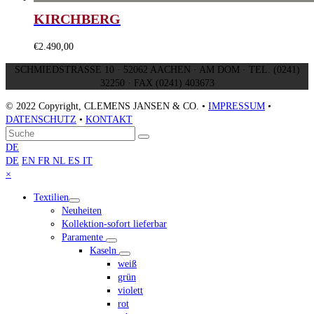
KIRCHBERG
€
2.490,00
SCHMIEDSTRASSE 10 · 52062 AACHEN · AM DOM · TEL. (0241)
32250 · FAX (0241) 403673
© 2022 Copyright, CLEMENS JANSEN & CO. •
IMPRESSUM
•
DATENSCHUTZ
•
KONTAKT
An
Suche
Senden
den
DE
Anfang
DE
EN
FR
NL
ES
IT
scrollen
Close
×
mobile
Textilien
menu
Neuheiten
Kollektion-sofort lieferbar
Paramente
Kaseln
weiß
grün
violett
rot