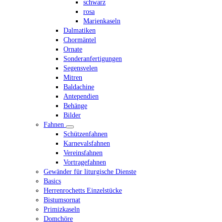
schwarz
rosa
Marienkaseln
Dalmatiken
Chormäntel
Ornate
Sonderanfertigungen
Segensvelen
Mitren
Baldachine
Antependien
Behänge
Bilder
Fahnen
Schützenfahnen
Karnevalsfahnen
Vereinsfahnen
Vortragefahnen
Gewänder für liturgische Dienste
Basics
Herrenrochetts Einzelstücke
Bistumsornat
Primizkaseln
Domchöre