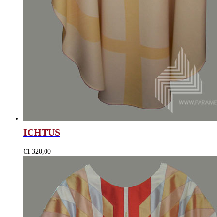
ICHTUS
€
1.320,00