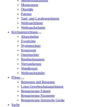
Messweingarnituren
Monstranzen
Ölgefäße
Patenen
Tauf- und Lavabogarnituren
Weihrauchfässer
Weihrauchschalen
Kircheneinrichtung
Altarschellen
Ewiglichte
Hygieneschutz
Kreuzwege
Osterleuchter
Ringbuchmappen
Vortragekreuze
Wandkreuze
Weihrauchständer
Pflege
Reinigung und Reparatur
Lotus-Gewebeschutzausrüstung
Restaurierung Fahnen
Restaurierung Paramente
Restaurierung liturgische Geräte
Suche