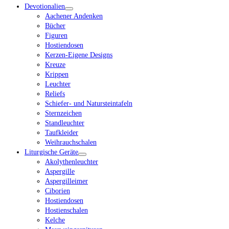
Devotionalien
Aachener Andenken
Bücher
Figuren
Hostiendosen
Kerzen-Eigene Designs
Kreuze
Krippen
Leuchter
Reliefs
Schiefer- und Natursteintafeln
Sternzeichen
Standleuchter
Taufkleider
Weihrauchschalen
Liturgische Geräte
Akolythenleuchter
Aspergille
Aspergilleimer
Ciborien
Hostiendosen
Hostienschalen
Kelche