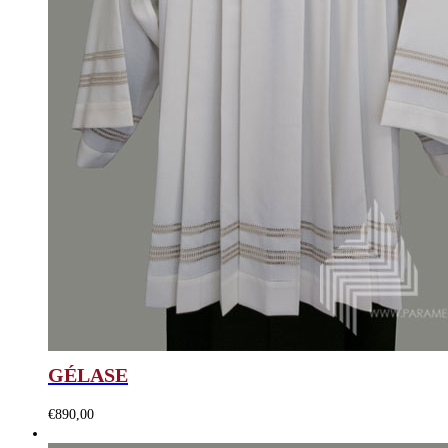
GÉLASE
€
890,00