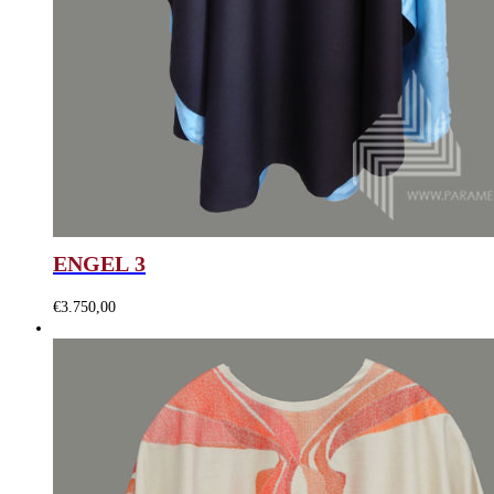
ENGEL 3
€
3.750,00