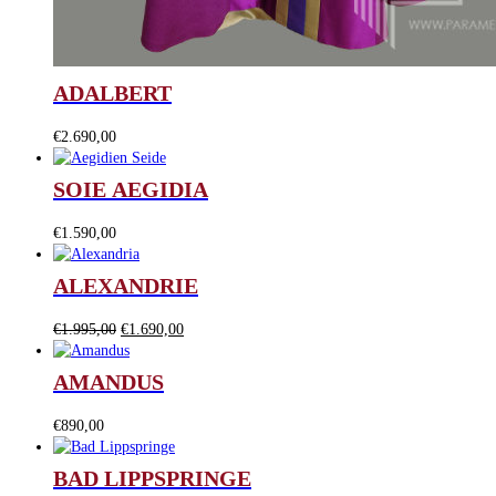
ADALBERT
€
2.690,00
SOIE AEGIDIA
€
1.590,00
ALEXANDRIE
Le
Le
€
1.995,00
€
1.690,00
prix
prix
initial
actuel
AMANDUS
était :
est :
€1.995,00.
€1.690,00.
€
890,00
BAD LIPPSPRINGE