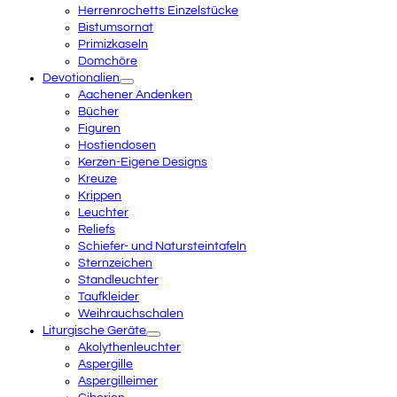
Herrenrochetts Einzelstücke
Bistumsornat
Primizkaseln
Domchöre
Devotionalien
Aachener Andenken
Bücher
Figuren
Hostiendosen
Kerzen-Eigene Designs
Kreuze
Krippen
Leuchter
Reliefs
Schiefer- und Natursteintafeln
Sternzeichen
Standleuchter
Taufkleider
Weihrauchschalen
Liturgische Geräte
Akolythenleuchter
Aspergille
Aspergilleimer