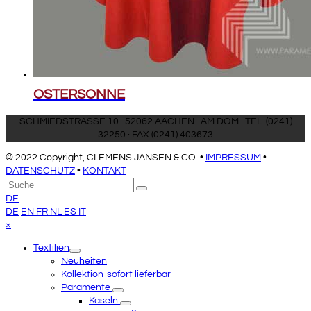
OSTERSONNE
SCHMIEDSTRASSE 10 · 52062 AACHEN · AM DOM · TEL. (0241)
32250 · FAX (0241) 403673
© 2022 Copyright, CLEMENS JANSEN & CO. •
IMPRESSUM
•
DATENSCHUTZ
•
KONTAKT
An
Suche
Senden
den
DE
Anfang
DE
EN
FR
NL
ES
IT
scrollen
Close
×
mobile
Textilien
menu
Neuheiten
Kollektion-sofort lieferbar
Paramente
Kaseln