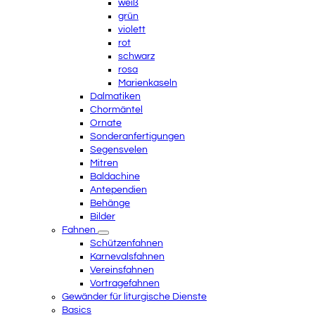
weiß
grün
violett
rot
schwarz
rosa
Marienkaseln
Dalmatiken
Chormäntel
Ornate
Sonderanfertigungen
Segensvelen
Mitren
Baldachine
Antependien
Behänge
Bilder
Fahnen
Schützenfahnen
Karnevalsfahnen
Vereinsfahnen
Vortragefahnen
Gewänder für liturgische Dienste
Basics