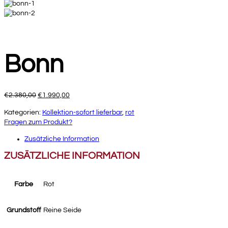
Bonn
Ursprünglicher
Aktueller
€
2.380,00
€
1.990,00
Preis
Preis
Kategorien:
Kollektion-sofort lieferbar
,
rot
war:
ist:
Fragen zum Produkt?
€2.380,00
€1.990,00.
Zusätzliche Information
ZUSÄTZLICHE INFORMATION
Farbe
Rot
Grundstoff
Reine Seide