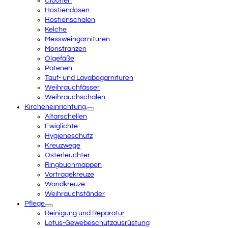
Ciborien
Hostiendosen
Hostienschalen
Kelche
Messweingarnituren
Monstranzen
Ölgefäße
Patenen
Tauf- und Lavabogarnituren
Weihrauchfässer
Weihrauchschalen
Kircheneinrichtung
Altarschellen
Ewiglichte
Hygieneschutz
Kreuzwege
Osterleuchter
Ringbuchmappen
Vortragekreuze
Wandkreuze
Weihrauchständer
Pflege
Reinigung und Reparatur
Lotus-Gewebeschutzausrüstung