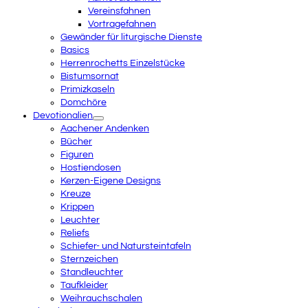
Vereinsfahnen
Vortragefahnen
Gewänder für liturgische Dienste
Basics
Herrenrochetts Einzelstücke
Bistumsornat
Primizkaseln
Domchöre
Devotionalien
Aachener Andenken
Bücher
Figuren
Hostiendosen
Kerzen-Eigene Designs
Kreuze
Krippen
Leuchter
Reliefs
Schiefer- und Natursteintafeln
Sternzeichen
Standleuchter
Taufkleider
Weihrauchschalen