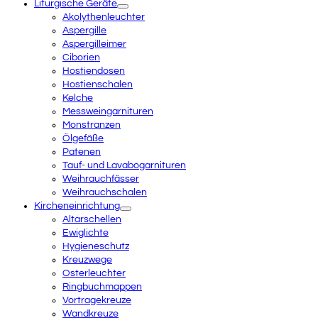
Liturgische Geräte
Akolythenleuchter
Aspergille
Aspergilleimer
Ciborien
Hostiendosen
Hostienschalen
Kelche
Messweingarnituren
Monstranzen
Ölgefäße
Patenen
Tauf- und Lavabogarnituren
Weihrauchfässer
Weihrauchschalen
Kircheneinrichtung
Altarschellen
Ewiglichte
Hygieneschutz
Kreuzwege
Osterleuchter
Ringbuchmappen
Vortragekreuze
Wandkreuze