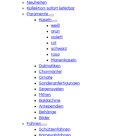
Neuheiten
Kollektion-sofort lieferbar
Paramente
Kaseln
weiß
grün
violett
rot
schwarz
rosa
Marienkaseln
Dalmatiken
Chormäntel
Ornate
Sonderanfertigungen
Segensvelen
Mitren
Baldachine
Antependien
Behänge
Bilder
Fahnen
Schützenfahnen
Karnevalsfahnen