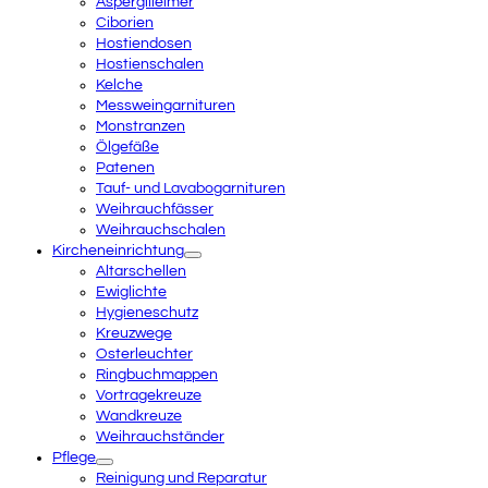
Aspergilleimer
Ciborien
Hostiendosen
Hostienschalen
Kelche
Messweingarnituren
Monstranzen
Ölgefäße
Patenen
Tauf- und Lavabogarnituren
Weihrauchfässer
Weihrauchschalen
Kircheneinrichtung
Altarschellen
Ewiglichte
Hygieneschutz
Kreuzwege
Osterleuchter
Ringbuchmappen
Vortragekreuze
Wandkreuze
Weihrauchständer
Pflege
Reinigung und Reparatur