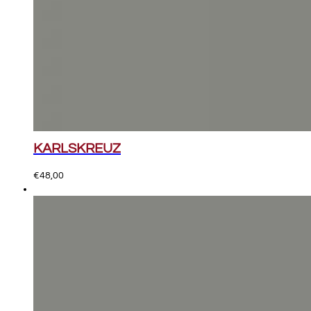
KARLSKREUZ
€
48,00