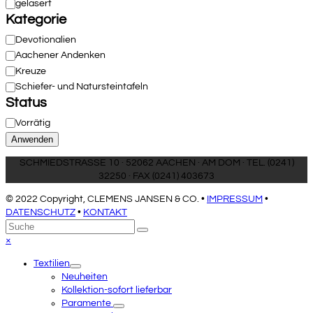
Verarbeitung
gelasert
Kategorie
Kategorie
Devotionalien
Aachener Andenken
Kreuze
Schiefer- und Natursteintafeln
Status
Status
Vorrätig
Anwenden
SCHMIEDSTRASSE 10 · 52062 AACHEN · AM DOM · TEL. (0241)
32250 · FAX (0241) 403673
© 2022 Copyright, CLEMENS JANSEN & CO. •
IMPRESSUM
•
DATENSCHUTZ
•
KONTAKT
An
Suche
Senden
den
Close
×
Anfang
mobile
Textilien
scrollen
menu
Neuheiten
Kollektion-sofort lieferbar
Paramente