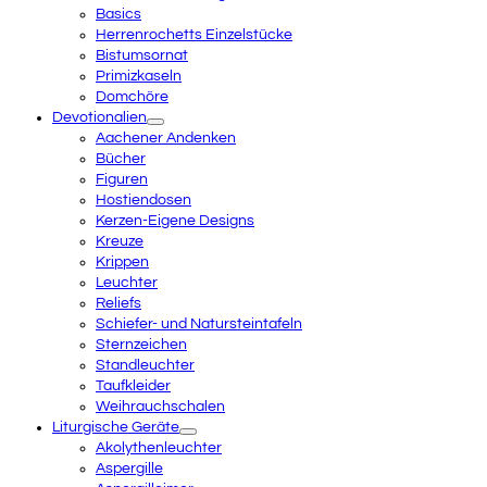
Basics
Herrenrochetts Einzelstücke
Bistumsornat
Primizkaseln
Domchöre
Devotionalien
Aachener Andenken
Bücher
Figuren
Hostiendosen
Kerzen-Eigene Designs
Kreuze
Krippen
Leuchter
Reliefs
Schiefer- und Natursteintafeln
Sternzeichen
Standleuchter
Taufkleider
Weihrauchschalen
Liturgische Geräte
Akolythenleuchter
Aspergille