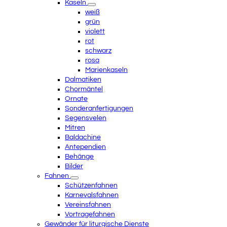
Kaseln
weiß
grün
violett
rot
schwarz
rosa
Marienkaseln
Dalmatiken
Chormäntel
Ornate
Sonderanfertigungen
Segensvelen
Mitren
Baldachine
Antependien
Behänge
Bilder
Fahnen
Schützenfahnen
Karnevalsfahnen
Vereinsfahnen
Vortragefahnen
Gewänder für liturgische Dienste