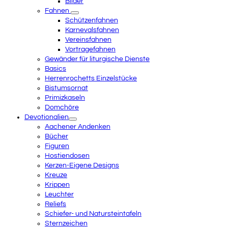
Bilder
Fahnen
Schützenfahnen
Karnevalsfahnen
Vereinsfahnen
Vortragefahnen
Gewänder für liturgische Dienste
Basics
Herrenrochetts Einzelstücke
Bistumsornat
Primizkaseln
Domchöre
Devotionalien
Aachener Andenken
Bücher
Figuren
Hostiendosen
Kerzen-Eigene Designs
Kreuze
Krippen
Leuchter
Reliefs
Schiefer- und Natursteintafeln
Sternzeichen