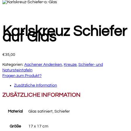
Karlskreuz Schiefer
auf Glas
€
35,00
Kategorien:
Aachener Andenken
,
Kreuze
,
Schiefer- und
Natursteintafeln
Fragen zum Produkt?
Zusätzliche Information
ZUSÄTZLICHE INFORMATION
Material
Glas satiniert, Schiefer
Größe
17 x 17 cm