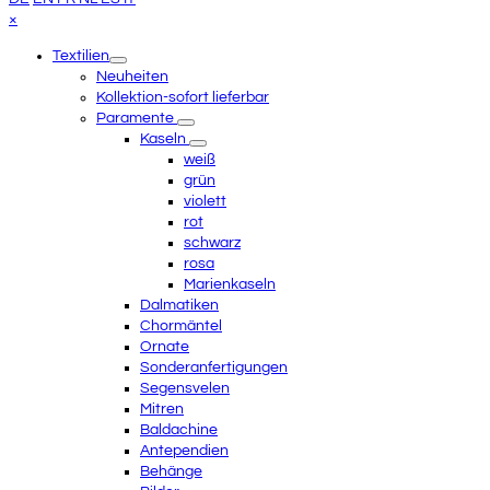
scrollen
Close
×
mobile
Textilien
menu
Neuheiten
Kollektion-sofort lieferbar
Paramente
Kaseln
weiß
grün
violett
rot
schwarz
rosa
Marienkaseln
Dalmatiken
Chormäntel
Ornate
Sonderanfertigungen
Segensvelen
Mitren
Baldachine
Antependien
Behänge