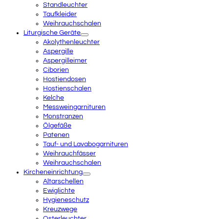
Standleuchter
Taufkleider
Weihrauchschalen
Liturgische Geräte
Akolythenleuchter
Aspergille
Aspergilleimer
Ciborien
Hostiendosen
Hostienschalen
Kelche
Messweingarnituren
Monstranzen
Ölgefäße
Patenen
Tauf- und Lavabogarnituren
Weihrauchfässer
Weihrauchschalen
Kircheneinrichtung
Altarschellen
Ewiglichte
Hygieneschutz
Kreuzwege
Osterleuchter