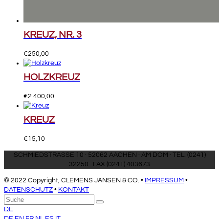
KREUZ, NR. 3
€
250,00
HOLZKREUZ
€
2.400,00
KREUZ
€
15,10
SCHMIEDSTRASSE 10 · 52062 AACHEN · AM DOM · TEL. (0241)
32250 · FAX (0241) 403673
© 2022 Copyright, CLEMENS JANSEN & CO. •
IMPRESSUM
•
DATENSCHUTZ
•
KONTAKT
An
Suche
Senden
den
DE
Anfang
DE
EN
FR
NL
ES
IT