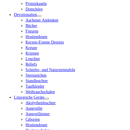
Primizkaseln
Domchöre
Devotionalien
Aachener Andenken
Bücher
Figuren
Hostiendosen
Kerzen-Eigene Designs
Kreuze
Krippen
Leuchter
Reliefs
Schiefer- und Natursteintafeln
Sternzeichen
Standleuchter
Taufkleider
Weihrauchschalen
Liturgische Geräte
Akolythenleuchter
Aspergille
Aspergilleimer
Ciborien
Hostiendosen