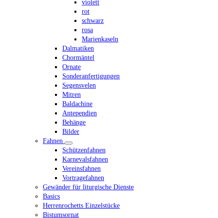
violett
rot
schwarz
rosa
Marienkaseln
Dalmatiken
Chormäntel
Ornate
Sonderanfertigungen
Segensvelen
Mitren
Baldachine
Antependien
Behänge
Bilder
Fahnen
Schützenfahnen
Karnevalsfahnen
Vereinsfahnen
Vortragefahnen
Gewänder für liturgische Dienste
Basics
Herrenrochetts Einzelstücke
Bistumsornat