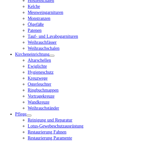
Hostienschalen
Kelche
Messweingarnituren
Monstranzen
Ölgefäße
Patenen
Tauf- und Lavabogarnituren
Weihrauchfässer
Weihrauchschalen
Kircheneinrichtung
Altarschellen
Ewiglichte
Hygieneschutz
Kreuzwege
Osterleuchter
Ringbuchmappen
Vortragekreuze
Wandkreuze
Weihrauchständer
Pflege
Reinigung und Reparatur
Lotus-Gewebeschutzausrüstung
Restaurierung Fahnen
Restaurierung Paramente