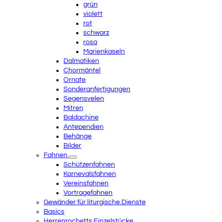
grün
violett
rot
schwarz
rosa
Marienkaseln
Dalmatiken
Chormäntel
Ornate
Sonderanfertigungen
Segensvelen
Mitren
Baldachine
Antependien
Behänge
Bilder
Fahnen
Schützenfahnen
Karnevalsfahnen
Vereinsfahnen
Vortragefahnen
Gewänder für liturgische Dienste
Basics
Herrenrochetts Einzelstücke