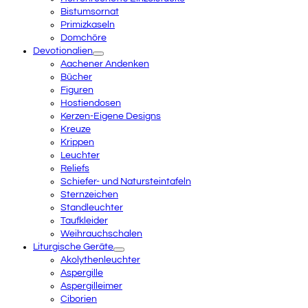
Bistumsornat
Primizkaseln
Domchöre
Devotionalien
Aachener Andenken
Bücher
Figuren
Hostiendosen
Kerzen-Eigene Designs
Kreuze
Krippen
Leuchter
Reliefs
Schiefer- und Natursteintafeln
Sternzeichen
Standleuchter
Taufkleider
Weihrauchschalen
Liturgische Geräte
Akolythenleuchter
Aspergille
Aspergilleimer
Ciborien