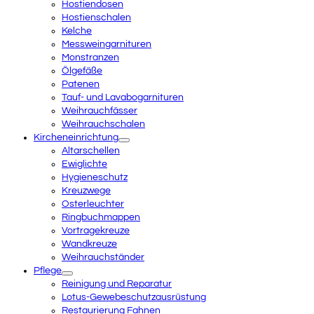
Hostiendosen
Hostienschalen
Kelche
Messweingarnituren
Monstranzen
Ölgefäße
Patenen
Tauf- und Lavabogarnituren
Weihrauchfässer
Weihrauchschalen
Kircheneinrichtung
Altarschellen
Ewiglichte
Hygieneschutz
Kreuzwege
Osterleuchter
Ringbuchmappen
Vortragekreuze
Wandkreuze
Weihrauchständer
Pflege
Reinigung und Reparatur
Lotus-Gewebeschutzausrüstung
Restaurierung Fahnen