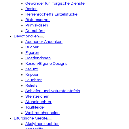
Gewänder für liturgische Dienste
Basics
Herrenrochetts Einzelstücke
Bistumsornat
Primizkaseln
Domchöre
Devotionalien
Aachener Andenken
Bücher
Figuren
Hostiendosen
Kerzen-Eigene Designs
Kreuze
Krippen
Leuchter
Reliefs
Schiefer- und Natursteintafeln
Sternzeichen
Standleuchter
Taufkleider
Weihrauchschalen
Liturgische Geräte
Akolythenleuchter