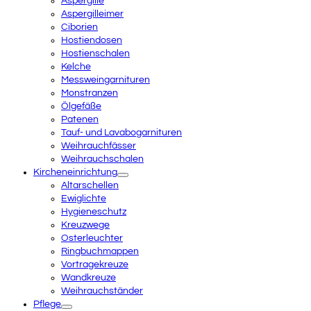
Aspergille
Aspergilleimer
Ciborien
Hostiendosen
Hostienschalen
Kelche
Messweingarnituren
Monstranzen
Ölgefäße
Patenen
Tauf- und Lavabogarnituren
Weihrauchfässer
Weihrauchschalen
Kircheneinrichtung
Altarschellen
Ewiglichte
Hygieneschutz
Kreuzwege
Osterleuchter
Ringbuchmappen
Vortragekreuze
Wandkreuze
Weihrauchständer
Pflege