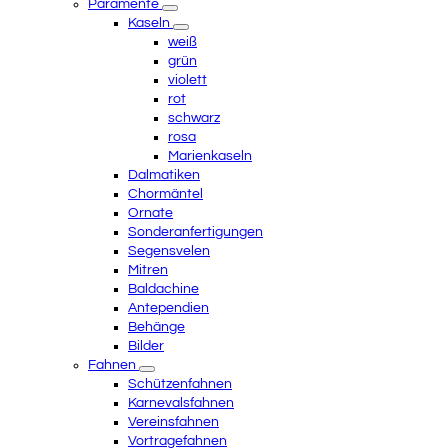
Paramente
Kaseln
weiß
grün
violett
rot
schwarz
rosa
Marienkaseln
Dalmatiken
Chormäntel
Ornate
Sonderanfertigungen
Segensvelen
Mitren
Baldachine
Antependien
Behänge
Bilder
Fahnen
Schützenfahnen
Karnevalsfahnen
Vereinsfahnen
Vortragefahnen