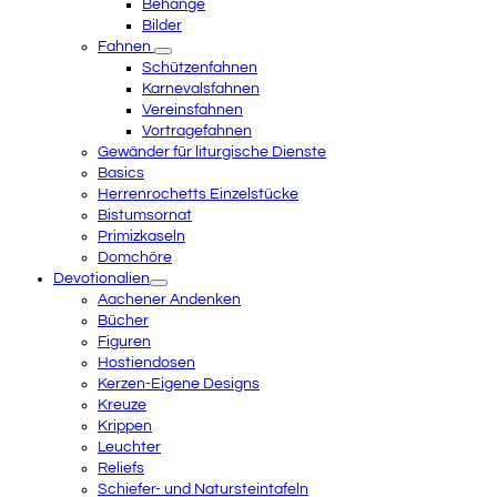
Behänge
Bilder
Fahnen
Schützenfahnen
Karnevalsfahnen
Vereinsfahnen
Vortragefahnen
Gewänder für liturgische Dienste
Basics
Herrenrochetts Einzelstücke
Bistumsornat
Primizkaseln
Domchöre
Devotionalien
Aachener Andenken
Bücher
Figuren
Hostiendosen
Kerzen-Eigene Designs
Kreuze
Krippen
Leuchter
Reliefs
Schiefer- und Natursteintafeln