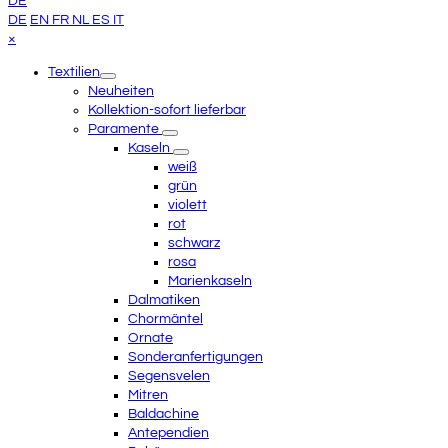
DE
Anfang
DE
EN
FR
NL
ES
IT
scrollen
Close
×
mobile
Textilien
menu
Neuheiten
Kollektion-sofort lieferbar
Paramente
Kaseln
weiß
grün
violett
rot
schwarz
rosa
Marienkaseln
Dalmatiken
Chormäntel
Ornate
Sonderanfertigungen
Segensvelen
Mitren
Baldachine
Antependien