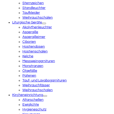
Sternzeichen
Standleuchter
Taufkleider
Weihrauchschalen
Liturgische Geräte
Akolythenleuchter
Aspergille
Aspergilleimer
Ciborien
Hostiendosen
Hostienschalen
Kelche
Messweingarnituren
Monstranzen
Ölgefäße
Patenen
Tauf- und Lavabogarnituren
Weihrauchfässer
Weihrauchschalen
Kircheneinrichtung
Altarschellen
Ewiglichte
Hygieneschutz