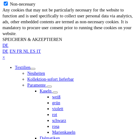
Non-necessary
Any cookies that may not be particularly necessary for the website to
function and is used specifically to collect user personal data via analytics,
ads, other embedded contents are termed as non-necessary cookies. It is
mandatory to procure user consent prior to running these cookies on your
website.
SPEICHERN & AKZEPTIEREN
DE
DE
EN
FR
NL
ES
IT
Close
×
mobile
Textilien
menu
Neuheiten
Kollektion-sofort lieferbar
Paramente
Kaseln
weiß
grün
violett
rot
schwarz
rosa
Marienkaseln
Dalmatiken