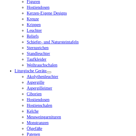
Figuren
Hostiendosen
Kerzen-Eigene Designs
Kreuze
Krippen
Leuchter
Reliefs
Schiefer- und Natursteintafeln
Sternzeichen
Standleuchter
Taufkleider
Weihrauchschalen
Liturgische Geräte
Akolythenleuchter
Aspergille
Aspergilleimer
Ciborien
Hostiendosen
Hostienschalen
Kelche
Messweingarnituren
Monstranzen
Ölgefäße
Patenen