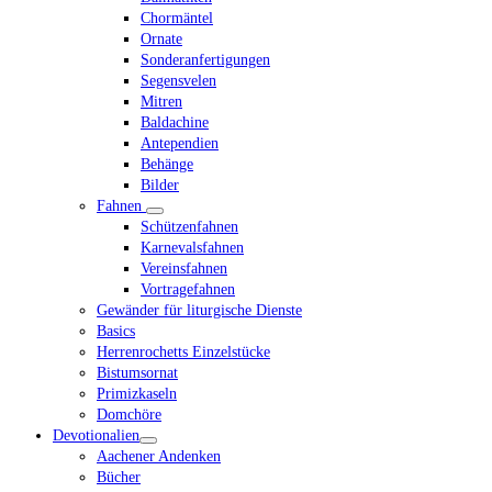
Chormäntel
Ornate
Sonderanfertigungen
Segensvelen
Mitren
Baldachine
Antependien
Behänge
Bilder
Fahnen
Schützenfahnen
Karnevalsfahnen
Vereinsfahnen
Vortragefahnen
Gewänder für liturgische Dienste
Basics
Herrenrochetts Einzelstücke
Bistumsornat
Primizkaseln
Domchöre
Devotionalien
Aachener Andenken
Bücher