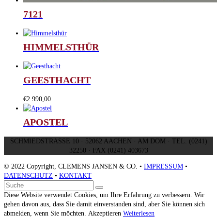
7121
HIMMELSTHÜR
GEESTHACHT
€
2.990,00
APOSTEL
SCHMIEDSTRASSE 10 · 52062 AACHEN · AM DOM · TEL. (0241)
32250 · FAX (0241) 403673
© 2022 Copyright, CLEMENS JANSEN & CO. •
IMPRESSUM
•
DATENSCHUTZ
•
KONTAKT
An
Suche
Senden
den
Diese Website verwendet Cookies, um Ihre Erfahrung zu verbessern. Wir
Anfang
gehen davon aus, dass Sie damit einverstanden sind, aber Sie können sich
scrollen
abmelden, wenn Sie möchten.
Akzeptieren
Weiterlesen