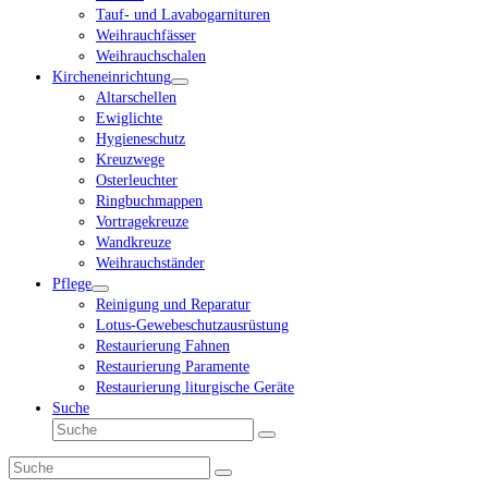
Tauf- und Lavabogarnituren
Weihrauchfässer
Weihrauchschalen
Kircheneinrichtung
Altarschellen
Ewiglichte
Hygieneschutz
Kreuzwege
Osterleuchter
Ringbuchmappen
Vortragekreuze
Wandkreuze
Weihrauchständer
Pflege
Reinigung und Reparatur
Lotus-Gewebeschutzausrüstung
Restaurierung Fahnen
Restaurierung Paramente
Restaurierung liturgische Geräte
Suche
Suche
Senden
Suche
Senden