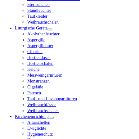
Sternzeichen
Standleuchter
Taufkleider
Weihrauchschalen
Liturgische Geräte
Akolythenleuchter
Aspergille
Aspergilleimer
Ciborien
Hostiendosen
Hostienschalen
Kelche
Messweingarnituren
Monstranzen
Ölgefäße
Patenen
Tauf- und Lavabogarnituren
Weihrauchfässer
Weihrauchschalen
Kircheneinrichtung
Altarschellen
Ewiglichte
Hygieneschutz