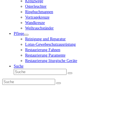
Kreuzwege
Osterleuchter
Ringbuchmappen
Vortragekreuze
Wandkreuze
Weihrauchständer
Pflege
Reinigung und Reparatur
Lotus-Gewebeschutzausrüstung
Restaurierung Fahnen
Restaurierung Paramente
Restaurierung liturgische Geräte
Suche
Suche
Senden
Suche
Senden