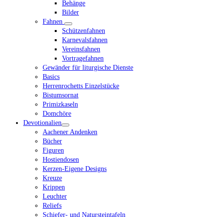
Behänge
Bilder
Fahnen
Schützenfahnen
Karnevalsfahnen
Vereinsfahnen
Vortragefahnen
Gewänder für liturgische Dienste
Basics
Herrenrochetts Einzelstücke
Bistumsornat
Primizkaseln
Domchöre
Devotionalien
Aachener Andenken
Bücher
Figuren
Hostiendosen
Kerzen-Eigene Designs
Kreuze
Krippen
Leuchter
Reliefs
Schiefer- und Natursteintafeln