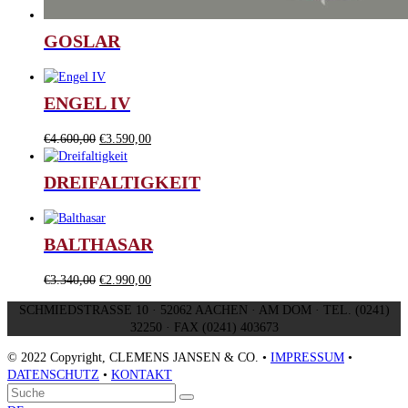
GOSLAR
ENGEL IV
Ursprünglicher
Aktueller
€
4.600,00
€
3.590,00
Preis
Preis
war:
ist:
DREIFALTIGKEIT
€4.600,00
€3.590,00.
BALTHASAR
Ursprünglicher
Aktueller
€
3.340,00
€
2.990,00
Preis
Preis
SCHMIEDSTRASSE 10 · 52062 AACHEN · AM DOM · TEL. (0241)
war:
ist:
32250 · FAX (0241) 403673
€3.340,00
€2.990,00.
© 2022 Copyright, CLEMENS JANSEN & CO. •
IMPRESSUM
•
DATENSCHUTZ
•
KONTAKT
An
Suche
Senden