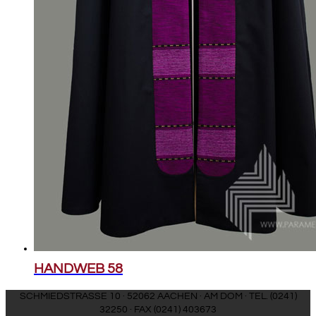
HANDWEB 58
SCHMIEDSTRASSE 10 · 52062 AACHEN · AM DOM · TEL. (0241)
32250 · FAX (0241) 403673