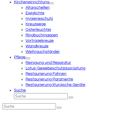
Kircheneinrichtung
Altarschellen
Ewiglichte
Hygieneschutz
Kreuzwege
Osterleuchter
Ringbuchmappen
Vortragekreuze
Wandkreuze
Weihrauchständer
Pflege
Reinigung und Reparatur
Lotus-Gewebeschutzausrüstung
Restaurierung Fahnen
Restaurierung Paramente
Restaurierung liturgische Geräte
Suche
Suche
Senden
Suche
Senden