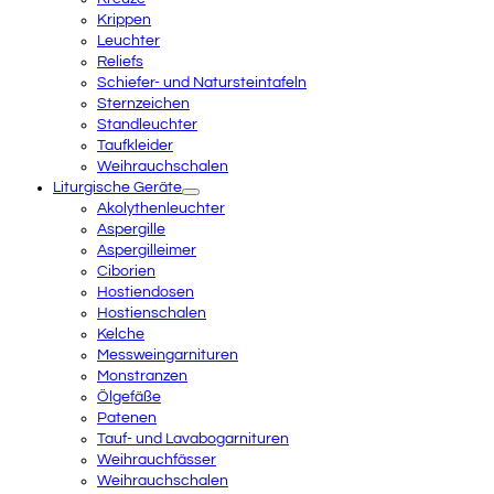
Krippen
Leuchter
Reliefs
Schiefer- und Natursteintafeln
Sternzeichen
Standleuchter
Taufkleider
Weihrauchschalen
Liturgische Geräte
Akolythenleuchter
Aspergille
Aspergilleimer
Ciborien
Hostiendosen
Hostienschalen
Kelche
Messweingarnituren
Monstranzen
Ölgefäße
Patenen
Tauf- und Lavabogarnituren
Weihrauchfässer
Weihrauchschalen