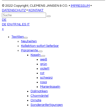
© 2022 Copyright, CLEMENS JANSEN & CO. •
IMPRESSUM
•
DATENSCHUTZ
•
KONTAKT
An
Suche
Senden
den
DE
Anfang
DE
EN
FR
NL
ES
IT
scrollen
Close
×
mobile
Textilien
menu
Neuheiten
Kollektion-sofort lieferbar
Paramente
Kaseln
weiß
grün
violett
rot
schwarz
rosa
Marienkaseln
Dalmatiken
Chormäntel
Ornate
Sonderanfertigungen