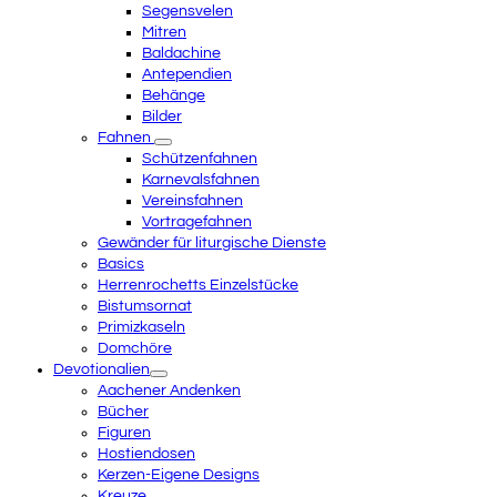
Segensvelen
Mitren
Baldachine
Antependien
Behänge
Bilder
Fahnen
Schützenfahnen
Karnevalsfahnen
Vereinsfahnen
Vortragefahnen
Gewänder für liturgische Dienste
Basics
Herrenrochetts Einzelstücke
Bistumsornat
Primizkaseln
Domchöre
Devotionalien
Aachener Andenken
Bücher
Figuren
Hostiendosen
Kerzen-Eigene Designs
Kreuze