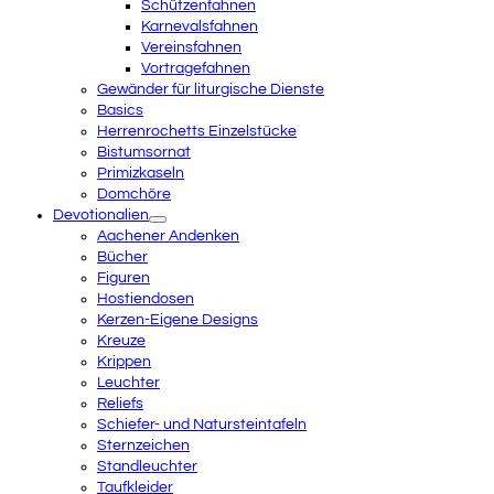
Schützenfahnen
Karnevalsfahnen
Vereinsfahnen
Vortragefahnen
Gewänder für liturgische Dienste
Basics
Herrenrochetts Einzelstücke
Bistumsornat
Primizkaseln
Domchöre
Devotionalien
Aachener Andenken
Bücher
Figuren
Hostiendosen
Kerzen-Eigene Designs
Kreuze
Krippen
Leuchter
Reliefs
Schiefer- und Natursteintafeln
Sternzeichen
Standleuchter
Taufkleider