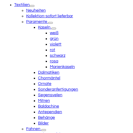
mobile
Textilien
menu
Neuheiten
Kollektion-sofort lieferbar
Paramente
Kaseln
weiß
grün
violett
rot
schwarz
rosa
Marienkaseln
Dalmatiken
Chormäntel
Ornate
Sonderanfertigungen
Segensvelen
Mitren
Baldachine
Antependien
Behänge
Bilder
Fahnen