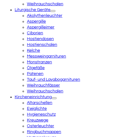
Weihrauchschalen
Liturgische Geräte
Akolythenleuchter
Aspergille
Aspergilleimer
Ciborien
Hostiendosen
Hostienschalen
Kelche
Messweingarnituren
Monstranzen
Ölgefäße
Patenen
Tauf- und Lavabogarnituren
Weihrauchfässer
Weihrauchschalen
Kircheneinrichtung
Altarschellen
Ewiglichte
Hygieneschutz
Kreuzwege
Osterleuchter
Ringbuchmappen