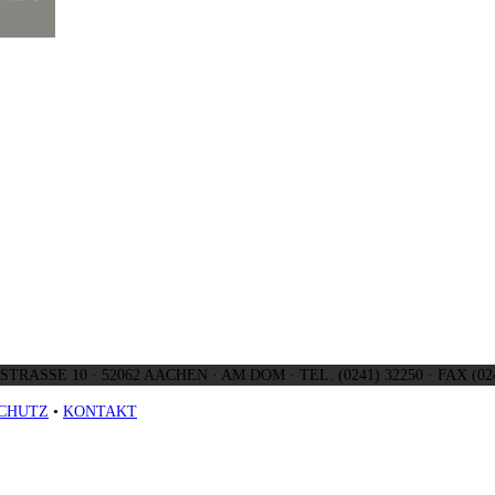
TRASSE 10 · 52062 AACHEN · AM DOM · TEL. (0241) 32250 · FAX (024
CHUTZ
•
KONTAKT