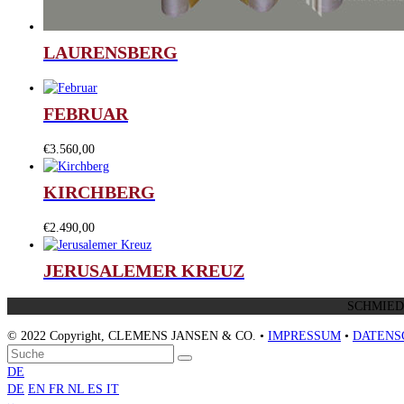
LAURENSBERG
FEBRUAR
€
3.560,00
KIRCHBERG
€
2.490,00
JERUSALEMER KREUZ
SCHMIEDS
© 2022 Copyright, CLEMENS JANSEN & CO. •
IMPRESSUM
•
DATENS
An
Suche
Senden
den
DE
Anfang
DE
EN
FR
NL
ES
IT
scrollen