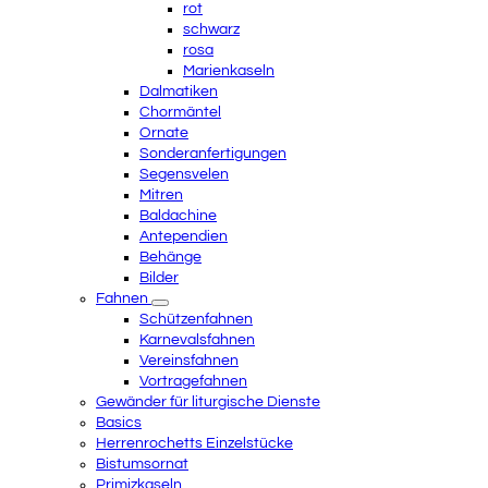
rot
schwarz
rosa
Marienkaseln
Dalmatiken
Chormäntel
Ornate
Sonderanfertigungen
Segensvelen
Mitren
Baldachine
Antependien
Behänge
Bilder
Fahnen
Schützenfahnen
Karnevalsfahnen
Vereinsfahnen
Vortragefahnen
Gewänder für liturgische Dienste
Basics
Herrenrochetts Einzelstücke
Bistumsornat
Primizkaseln