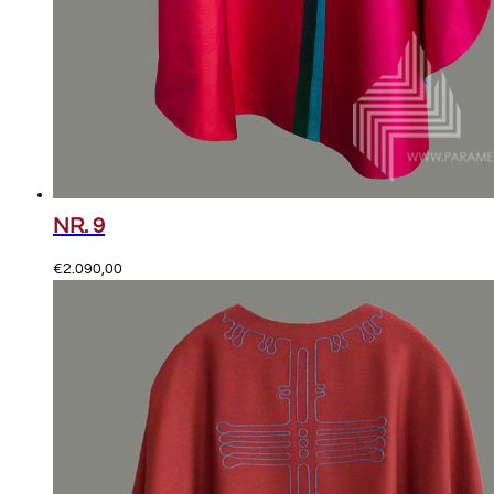
NR. 9
€
2.090,00