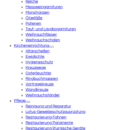
Kelche
Messweingarnituren
Monstranzen
Ölgefäße
Patenen
Tauf- und Lavabogarnituren
Weihrauchfässer
Weihrauchschalen
Kircheneinrichtung
Altarschellen
Ewiglichte
Hygieneschutz
Kreuzwege
Osterleuchter
Ringbuchmappen
Vortragekreuze
Wandkreuze
Weihrauchständer
Pflege
Reinigung und Reparatur
Lotus-Gewebeschutzausrüstung
Restaurierung Fahnen
Restaurierung Paramente
Restaurierung liturgische Geräte