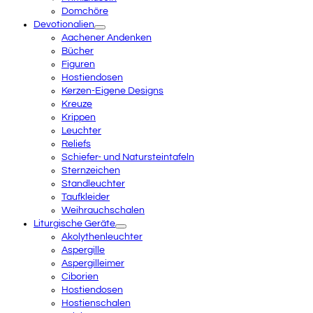
Domchöre
Devotionalien
Aachener Andenken
Bücher
Figuren
Hostiendosen
Kerzen-Eigene Designs
Kreuze
Krippen
Leuchter
Reliefs
Schiefer- und Natursteintafeln
Sternzeichen
Standleuchter
Taufkleider
Weihrauchschalen
Liturgische Geräte
Akolythenleuchter
Aspergille
Aspergilleimer
Ciborien
Hostiendosen
Hostienschalen