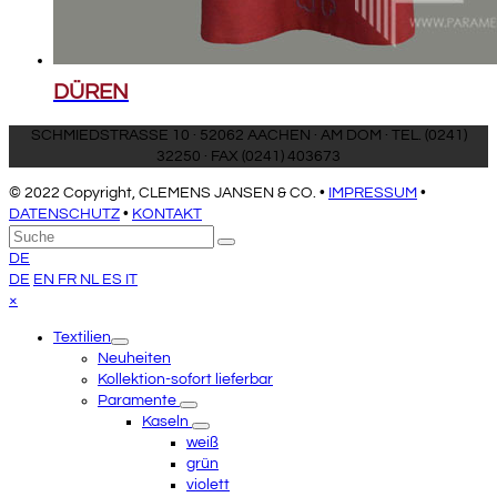
DÜREN
SCHMIEDSTRASSE 10 · 52062 AACHEN · AM DOM · TEL. (0241)
32250 · FAX (0241) 403673
© 2022 Copyright, CLEMENS JANSEN & CO. •
IMPRESSUM
•
DATENSCHUTZ
•
KONTAKT
An
Suche
Senden
den
DE
Anfang
DE
EN
FR
NL
ES
IT
scrollen
Close
×
mobile
Textilien
menu
Neuheiten
Kollektion-sofort lieferbar
Paramente
Kaseln
weiß
grün
violett