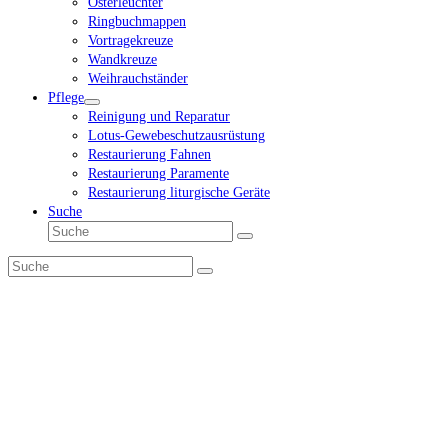
Osterleuchter
Ringbuchmappen
Vortragekreuze
Wandkreuze
Weihrauchständer
Pflege
Reinigung und Reparatur
Lotus-Gewebeschutzausrüstung
Restaurierung Fahnen
Restaurierung Paramente
Restaurierung liturgische Geräte
Suche
Suche
Senden
Suche
Senden