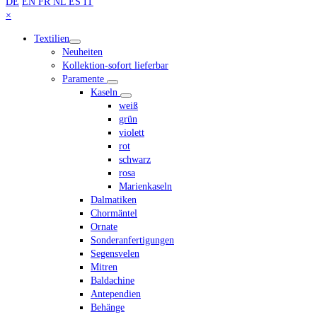
DE
EN
FR
NL
ES
IT
scrollen
Close
×
mobile
Textilien
menu
Neuheiten
Kollektion-sofort lieferbar
Paramente
Kaseln
weiß
grün
violett
rot
schwarz
rosa
Marienkaseln
Dalmatiken
Chormäntel
Ornate
Sonderanfertigungen
Segensvelen
Mitren
Baldachine
Antependien
Behänge