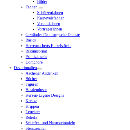
Bilder
Fahnen
Schützenfahnen
Karnevalsfahnen
Vereinsfahnen
Vortragefahnen
Gewänder für liturgische Dienste
Basics
Herrenrochetts Einzelstücke
Bistumsornat
Primizkaseln
Domchöre
Devotionalien
Aachener Andenken
Bücher
Figuren
Hostiendosen
Kerzen-Eigene Designs
Kreuze
Krippen
Leuchter
Reliefs
Schiefer- und Natursteintafeln
Sternzeichen