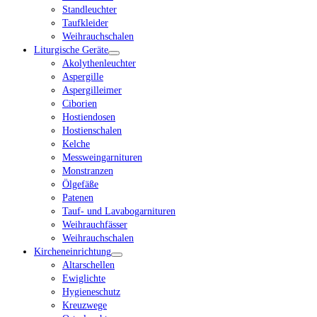
Standleuchter
Taufkleider
Weihrauchschalen
Liturgische Geräte
Akolythenleuchter
Aspergille
Aspergilleimer
Ciborien
Hostiendosen
Hostienschalen
Kelche
Messweingarnituren
Monstranzen
Ölgefäße
Patenen
Tauf- und Lavabogarnituren
Weihrauchfässer
Weihrauchschalen
Kircheneinrichtung
Altarschellen
Ewiglichte
Hygieneschutz
Kreuzwege