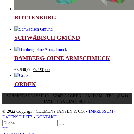
ROTTENBURG
SCHWÄBISCH GMÜND
BAMBERG OHNE ARMSCHMUCK
Ursprünglicher
Aktueller
€
3.690,00
€
3.190,00
Preis
Preis
war:
ist:
ORDEN
€3.690,00
€3.190,00.
SCHMIEDSTRASSE 10 · 52062 AACHEN · AM DOM · TEL. (0241)
32250 · FAX (0241) 403673
© 2022 Copyright, CLEMENS JANSEN & CO. •
IMPRESSUM
•
DATENSCHUTZ
•
KONTAKT
An
Suche
Senden
den
DE
Anfang