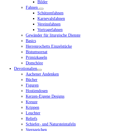
Bilder
Fahnen
Schützenfahnen
Karnevalsfahnen
Vereinsfahnen
Vortragefahnen
Gewänder für liturgische Dienste
Basics
Herrenrochetts Einzelstücke
Bistumsornat
Primizkaseln
Domchöre
Devotionalien
Aachener Andenken
Bücher
Figuren
Hostiendosen
Kerzen-Eigene Designs
Kreuze
Krippen
Leuchter
Reliefs
Schiefer- und Natursteintafeln
Sternzeichen