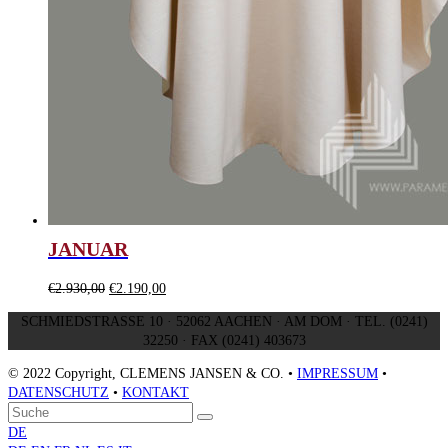
JANUAR
Ursprünglicher
Aktueller
€
2.930,00
€
2.190,00
Preis
Preis
SCHMIEDSTRASSE 10 · 52062 AACHEN · AM DOM · TEL. (0241)
war:
ist:
32250 · FAX (0241) 403673
€2.930,00
€2.190,00.
© 2022 Copyright, CLEMENS JANSEN & CO. •
IMPRESSUM
•
DATENSCHUTZ
•
KONTAKT
An
Suche
Senden
den
DE