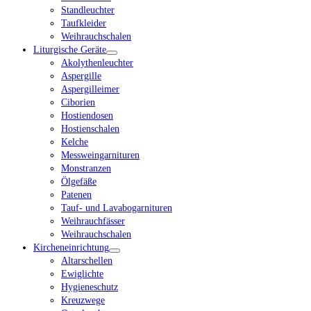
Standleuchter
Taufkleider
Weihrauchschalen
Liturgische Geräte
Akolythenleuchter
Aspergille
Aspergilleimer
Ciborien
Hostiendosen
Hostienschalen
Kelche
Messweingarnituren
Monstranzen
Ölgefäße
Patenen
Tauf- und Lavabogarnituren
Weihrauchfässer
Weihrauchschalen
Kircheneinrichtung
Altarschellen
Ewiglichte
Hygieneschutz
Kreuzwege