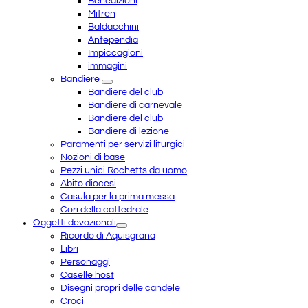
Benedizioni
Mitren
Baldacchini
Antependia
Impiccagioni
immagini
Bandiere
Bandiere del club
Bandiere di carnevale
Bandiere del club
Bandiere di lezione
Paramenti per servizi liturgici
Nozioni di base
Pezzi unici Rochetts da uomo
Abito diocesi
Casula per la prima messa
Cori della cattedrale
Oggetti devozionali
Ricordo di Aquisgrana
Libri
Personaggi
Caselle host
Disegni propri delle candele
Croci