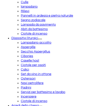
Culle
lampadario
Rilievi
Pannelli in ardesia e pietra naturale
Segno zodiacale
Lampada da pavimento
Abiti da battesimo
Ciotole di incenso
Dispositivi liturgici
Lampadario accolito
Aspergille
Secchio Aspergillus
Cibories
Caselle host
Ciotole per ospiti
Calici
Set da vino in ottone
Ostensori
Navi petrolifere
Padrini
Servizi per battesimo e lavabo
Incensiere
Ciotole di incenso
Arredi della chiesa