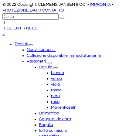
© 2022 Copyright, CLEMENS JANSEN & CO. •
IMPRONTA
•
PROTEZIONE DATI
•
CONTATTO
Torna
Cerca
Invia
in
IT
cima
IT
DE
EN
FR
NL
ES
Close
×
mobile
Tessuti
menu
Nuovi successi
Collezione disponibile immediatamente
Parametri
Casule
bianca
verde
viola
rosso
nero
rosa
Marienkaseln
Dalmatica
Cappotti da coro
Regalia
fatto su misura