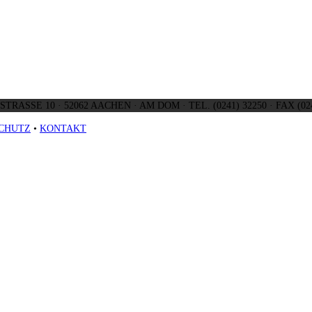
TRASSE 10 · 52062 AACHEN · AM DOM · TEL. (0241) 32250 · FAX (024
CHUTZ
•
KONTAKT