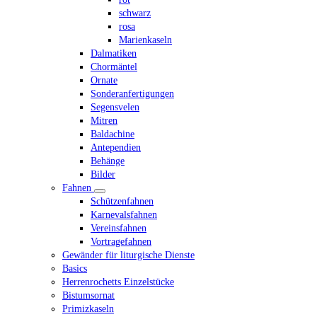
schwarz
rosa
Marienkaseln
Dalmatiken
Chormäntel
Ornate
Sonderanfertigungen
Segensvelen
Mitren
Baldachine
Antependien
Behänge
Bilder
Fahnen
Schützenfahnen
Karnevalsfahnen
Vereinsfahnen
Vortragefahnen
Gewänder für liturgische Dienste
Basics
Herrenrochetts Einzelstücke
Bistumsornat
Primizkaseln