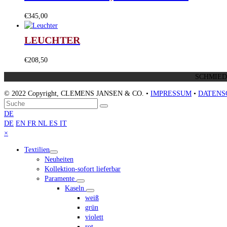
€
345,00
LEUCHTER
€
208,50
SCHMIEDS
© 2022 Copyright, CLEMENS JANSEN & CO. •
IMPRESSUM
•
DATENS
An
Suche
Senden
den
DE
Anfang
DE
EN
FR
NL
ES
IT
scrollen
Close
×
mobile
Textilien
menu
Neuheiten
Kollektion-sofort lieferbar
Paramente
Kaseln
weiß
grün
violett
rot