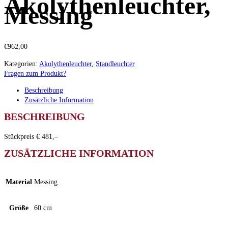
Akolythenleuchter,
Messing
€
962,00
Kategorien:
Akolythenleuchter
,
Standleuchter
Fragen zum Produkt?
Beschreibung
Zusätzliche Information
BESCHREIBUNG
Stückpreis € 481,–
ZUSÄTZLICHE INFORMATION
Material
Messing
Größe
60 cm