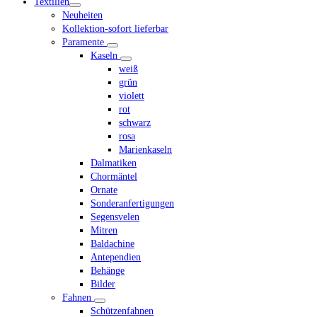
Textilien
menu
Neuheiten
Kollektion-sofort lieferbar
Paramente
Kaseln
weiß
grün
violett
rot
schwarz
rosa
Marienkaseln
Dalmatiken
Chormäntel
Ornate
Sonderanfertigungen
Segensvelen
Mitren
Baldachine
Antependien
Behänge
Bilder
Fahnen
Schützenfahnen