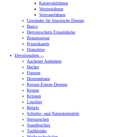
Karnevalsfahnen
Vereinsfahnen
Vortragefahnen
Gewänder für liturgische Dienste
Basics
Herrenrochetts Einzelstücke
Bistumsornat
Primizkaseln
Domchöre
Devotionalien
Aachener Andenken
Bücher
Figuren
Hostiendosen
Kerzen-Eigene Designs
Kreuze
Krippen
Leuchter
Reliefs
Schiefer- und Natursteintafeln
Sternzeichen
Standleuchter
Taufkleider
Weihrauchschalen