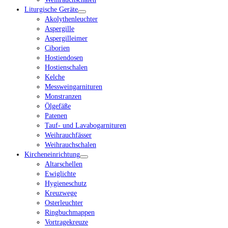
Liturgische Geräte
Akolythenleuchter
Aspergille
Aspergilleimer
Ciborien
Hostiendosen
Hostienschalen
Kelche
Messweingarnituren
Monstranzen
Ölgefäße
Patenen
Tauf- und Lavabogarnituren
Weihrauchfässer
Weihrauchschalen
Kircheneinrichtung
Altarschellen
Ewiglichte
Hygieneschutz
Kreuzwege
Osterleuchter
Ringbuchmappen
Vortragekreuze