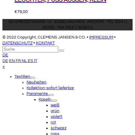
LEUCHTER, FUSS AUSSEN, KLEIN
€
79,00
SCHMIEDSTRASSE 10 · 52062 AACHEN · AM DOM · TEL. (0241)
32250 · FAX (0241) 403673
© 2022 Copyright, CLEMENS JANSEN & CO. •
IMPRESSUM
•
DATENSCHUTZ
•
KONTAKT
An
Suche
Senden
den
DE
Anfang
DE
EN
FR
NL
ES
IT
scrollen
Close
×
mobile
Textilien
menu
Neuheiten
Kollektion-sofort lieferbar
Paramente
Kaseln
weiß
grün
violett
rot
schwarz
rosa