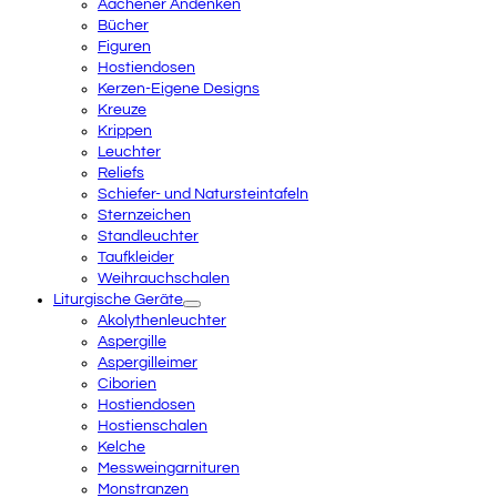
Aachener Andenken
Bücher
Figuren
Hostiendosen
Kerzen-Eigene Designs
Kreuze
Krippen
Leuchter
Reliefs
Schiefer- und Natursteintafeln
Sternzeichen
Standleuchter
Taufkleider
Weihrauchschalen
Liturgische Geräte
Akolythenleuchter
Aspergille
Aspergilleimer
Ciborien
Hostiendosen
Hostienschalen
Kelche
Messweingarnituren
Monstranzen