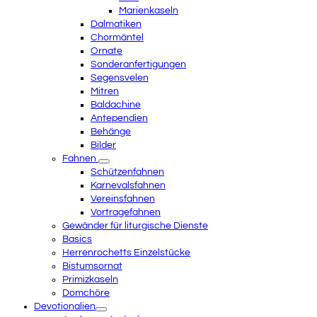
Marienkaseln
Dalmatiken
Chormäntel
Ornate
Sonderanfertigungen
Segensvelen
Mitren
Baldachine
Antependien
Behänge
Bilder
Fahnen
Schützenfahnen
Karnevalsfahnen
Vereinsfahnen
Vortragefahnen
Gewänder für liturgische Dienste
Basics
Herrenrochetts Einzelstücke
Bistumsornat
Primizkaseln
Domchöre
Devotionalien