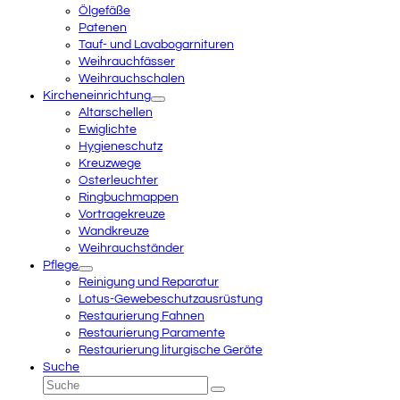
Ölgefäße
Patenen
Tauf- und Lavabogarnituren
Weihrauchfässer
Weihrauchschalen
Kircheneinrichtung
Altarschellen
Ewiglichte
Hygieneschutz
Kreuzwege
Osterleuchter
Ringbuchmappen
Vortragekreuze
Wandkreuze
Weihrauchständer
Pflege
Reinigung und Reparatur
Lotus-Gewebeschutzausrüstung
Restaurierung Fahnen
Restaurierung Paramente
Restaurierung liturgische Geräte
Suche
Suche
Senden