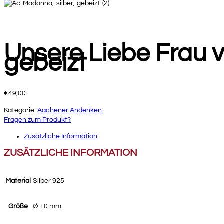
Unsere Liebe Frau 
gebeizt
€
49,00
Kategorie:
Aachener Andenken
Fragen zum Produkt?
Zusätzliche Information
ZUSÄTZLICHE INFORMATION
Material
Silber 925
Größe
Ø 10 mm