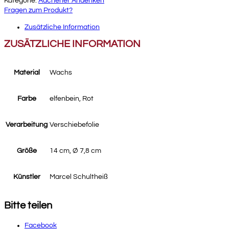
Kategorie:
Aachener Andenken
Fragen zum Produkt?
Zusätzliche Information
ZUSÄTZLICHE INFORMATION
Material
Wachs
Farbe
elfenbein, Rot
Verarbeitung
Verschiebefolie
Größe
14 cm, Ø 7,8 cm
Künstler
Marcel Schultheiß
Bitte teilen
Facebook