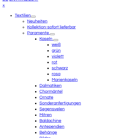
scrollen
Close
×
mobile
Textilien
menu
Neuheiten
Kollektion-sofort lieferbar
Paramente
Kaseln
weiß
grün
violett
rot
schwarz
rosa
Marienkaseln
Dalmatiken
Chormäntel
Ornate
Sonderanfertigungen
Segensvelen
Mitren
Baldachine
Antependien
Behänge