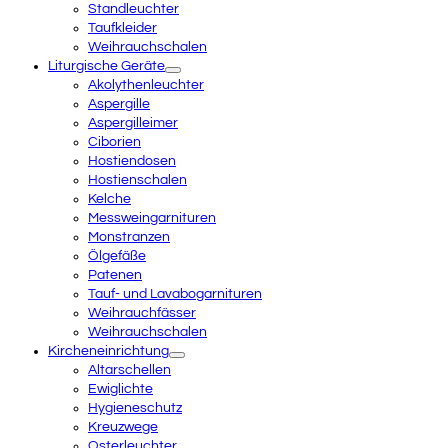
Standleuchter
Taufkleider
Weihrauchschalen
Liturgische Geräte
Akolythenleuchter
Aspergille
Aspergilleimer
Ciborien
Hostiendosen
Hostienschalen
Kelche
Messweingarnituren
Monstranzen
Ölgefäße
Patenen
Tauf- und Lavabogarnituren
Weihrauchfässer
Weihrauchschalen
Kircheneinrichtung
Altarschellen
Ewiglichte
Hygieneschutz
Kreuzwege
Osterleuchter