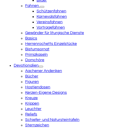
Bilder
Fahnen
Schützenfahnen
Karnevalsfahnen
Vereinsfahnen
Vortragefahnen
Gewänder für liturgische Dienste
Basics
Herrenrochetts Einzelstücke
Bistumsornat
Primizkaseln
Domchöre
Devotionalien
Aachener Andenken
Bücher
Figuren
Hostiendosen
Kerzen-Eigene Designs
Kreuze
Krippen
Leuchter
Reliefs
Schiefer- und Natursteintafeln
Sternzeichen