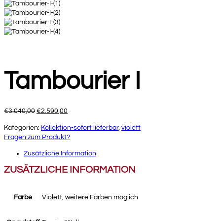
Tambourier I
Ursprünglicher
Aktueller
€
3.040,00
€
2.590,00
Preis
Preis
Kategorien:
Kollektion-sofort lieferbar
,
violett
war:
ist:
Fragen zum Produkt?
€3.040,00
€2.590,00.
Zusätzliche Information
ZUSÄTZLICHE INFORMATION
Farbe
Violett, weitere Farben möglich