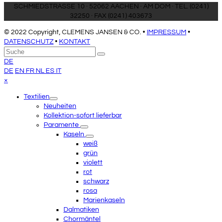
SCHMIEDSTRASSE 10 · 52062 AACHEN · AM DOM · TEL. (0241)
32250 · FAX (0241) 403673
© 2022 Copyright, CLEMENS JANSEN & CO. •
IMPRESSUM
•
DATENSCHUTZ
•
KONTAKT
An
Suche
Senden
den
DE
Anfang
DE
EN
FR
NL
ES
IT
scrollen
Close
×
mobile
Textilien
menu
Neuheiten
Kollektion-sofort lieferbar
Paramente
Kaseln
weiß
grün
violett
rot
schwarz
rosa
Marienkaseln
Dalmatiken
Chormäntel