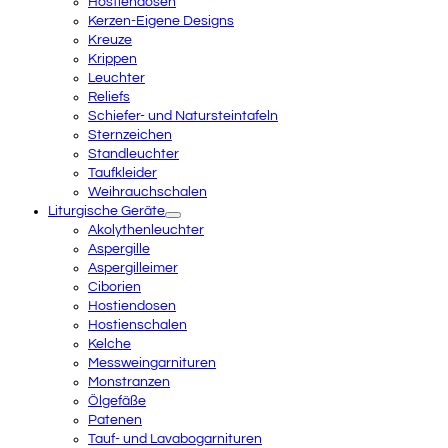
Hostiendosen
Kerzen-Eigene Designs
Kreuze
Krippen
Leuchter
Reliefs
Schiefer- und Natursteintafeln
Sternzeichen
Standleuchter
Taufkleider
Weihrauchschalen
Liturgische Geräte
Akolythenleuchter
Aspergille
Aspergilleimer
Ciborien
Hostiendosen
Hostienschalen
Kelche
Messweingarnituren
Monstranzen
Ölgefäße
Patenen
Tauf- und Lavabogarnituren