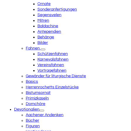
Ornate
Sonderanfertigungen
Segensvelen
Mitren
Baldachine
Antependien
Behänge
Bilder
Fahnen
Schützenfahnen
Karnevalsfahnen
Vereinsfahnen
Vortragefahnen
Gewänder für liturgische Dienste
Basics
Herrenrochetts Einzelstücke
Bistumsornat
Primizkaseln
Domchöre
Devotionalien
Aachener Andenken
Bücher
Figuren