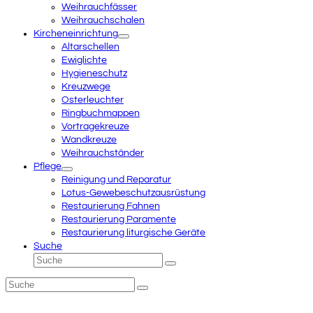
Weihrauchfässer
Weihrauchschalen
Kircheneinrichtung
Altarschellen
Ewiglichte
Hygieneschutz
Kreuzwege
Osterleuchter
Ringbuchmappen
Vortragekreuze
Wandkreuze
Weihrauchständer
Pflege
Reinigung und Reparatur
Lotus-Gewebeschutzausrüstung
Restaurierung Fahnen
Restaurierung Paramente
Restaurierung liturgische Geräte
Suche
Suche
Senden
Suche
Senden