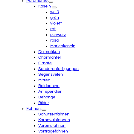
Paramente
Kaseln
weiß
grün
violett
rot
schwarz
rosa
Marienkaseln
Dalmatiken
Chormäntel
Ornate
Sonderanfertigungen
Segensvelen
Mitren
Baldachine
Antependien
Behänge
Bilder
Fahnen
Schützenfahnen
Karnevalsfahnen
Vereinsfahnen
Vortragefahnen