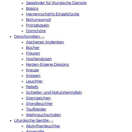
Gewänder für liturgische Dienste
Basics
Herrenrochetts Einzelstücke
Bistumsornat
Primizkaseln
Domchöre
Devotionalien
Aachener Andenken
Bücher
Figuren
Hostiendosen
Kerzen-Eigene Designs
Kreuze
Krippen
Leuchter
Reliefs
Schiefer- und Natursteintafeln
Sternzeichen
Standleuchter
Taufkleider
Weihrauchschalen
Liturgische Geräte
Akolythenleuchter
Aspergille