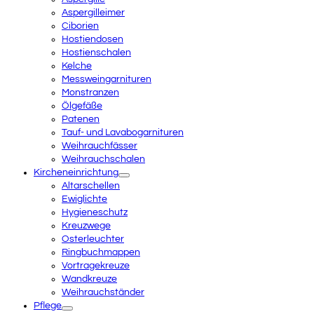
Aspergilleimer
Ciborien
Hostiendosen
Hostienschalen
Kelche
Messweingarnituren
Monstranzen
Ölgefäße
Patenen
Tauf- und Lavabogarnituren
Weihrauchfässer
Weihrauchschalen
Kircheneinrichtung
Altarschellen
Ewiglichte
Hygieneschutz
Kreuzwege
Osterleuchter
Ringbuchmappen
Vortragekreuze
Wandkreuze
Weihrauchständer
Pflege