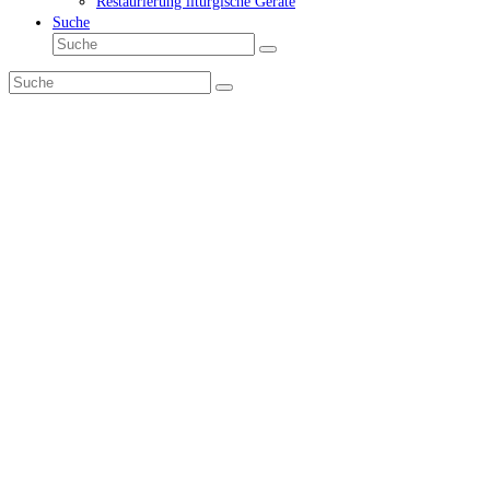
Restaurierung liturgische Geräte
Suche
Suche
Senden
Suche
Senden