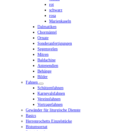
rot
schwarz
rosa
Marienkaseln
Dalmatiken
Chormäntel
Ornate
Sonderanfertigungen
Segensvelen
Mitren
Baldachine
Antependien
Behänge
Bilder
Fahnen
Schützenfahnen
Karnevalsfahnen
Vereinsfahnen
Vortragefahnen
Gewänder für liturgische Dienste
Basics
Herrenrochetts Einzelstücke
Bistumsornat