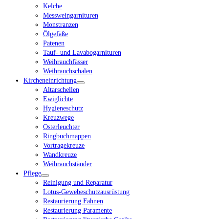
Kelche
Messweingarnituren
Monstranzen
Ölgefäße
Patenen
Tauf- und Lavabogarnituren
Weihrauchfässer
Weihrauchschalen
Kircheneinrichtung
Altarschellen
Ewiglichte
Hygieneschutz
Kreuzwege
Osterleuchter
Ringbuchmappen
Vortragekreuze
Wandkreuze
Weihrauchständer
Pflege
Reinigung und Reparatur
Lotus-Gewebeschutzausrüstung
Restaurierung Fahnen
Restaurierung Paramente