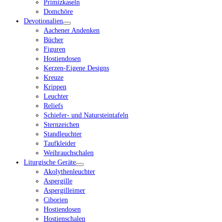
Primizkaseln
Domchöre
Devotionalien
Aachener Andenken
Bücher
Figuren
Hostiendosen
Kerzen-Eigene Designs
Kreuze
Krippen
Leuchter
Reliefs
Schiefer- und Natursteintafeln
Sternzeichen
Standleuchter
Taufkleider
Weihrauchschalen
Liturgische Geräte
Akolythenleuchter
Aspergille
Aspergilleimer
Ciborien
Hostiendosen
Hostienschalen