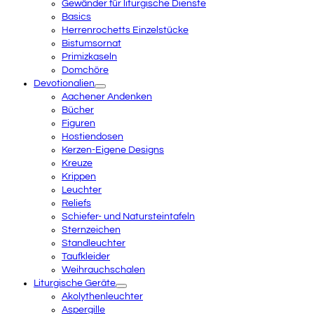
Gewänder für liturgische Dienste
Basics
Herrenrochetts Einzelstücke
Bistumsornat
Primizkaseln
Domchöre
Devotionalien
Aachener Andenken
Bücher
Figuren
Hostiendosen
Kerzen-Eigene Designs
Kreuze
Krippen
Leuchter
Reliefs
Schiefer- und Natursteintafeln
Sternzeichen
Standleuchter
Taufkleider
Weihrauchschalen
Liturgische Geräte
Akolythenleuchter
Aspergille