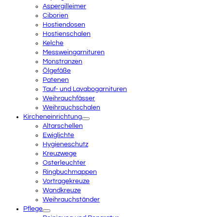
Aspergilleimer
Ciborien
Hostiendosen
Hostienschalen
Kelche
Messweingarnituren
Monstranzen
Ölgefäße
Patenen
Tauf- und Lavabogarnituren
Weihrauchfässer
Weihrauchschalen
Kircheneinrichtung
Altarschellen
Ewiglichte
Hygieneschutz
Kreuzwege
Osterleuchter
Ringbuchmappen
Vortragekreuze
Wandkreuze
Weihrauchständer
Pflege