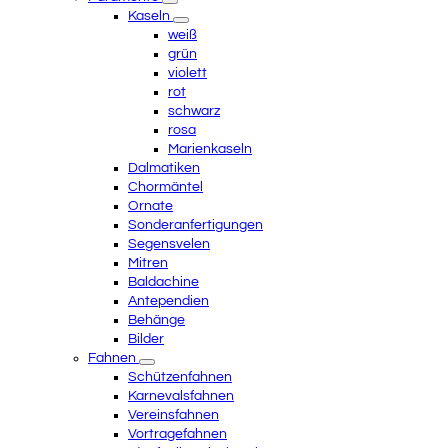
Kaseln
weiß
grün
violett
rot
schwarz
rosa
Marienkaseln
Dalmatiken
Chormäntel
Ornate
Sonderanfertigungen
Segensvelen
Mitren
Baldachine
Antependien
Behänge
Bilder
Fahnen
Schützenfahnen
Karnevalsfahnen
Vereinsfahnen
Vortragefahnen