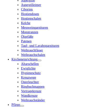
Aspergille
Aspergilleimer
Ciborien
Hostiendosen
Hostienschalen
Kelche
Messweingarnituren
Monstranzen
Ölgefäße
Patenen
Tauf- und Lavabogarnituren
Weihrauchfässer
Weihrauchschalen
Kircheneinrichtung
Altarschellen
Ewiglichte
Hygieneschutz
Kreuzwege
Osterleuchter
Ringbuchmappen
Vortragekreuze
Wandkreuze
Weihrauchständer
Pflege