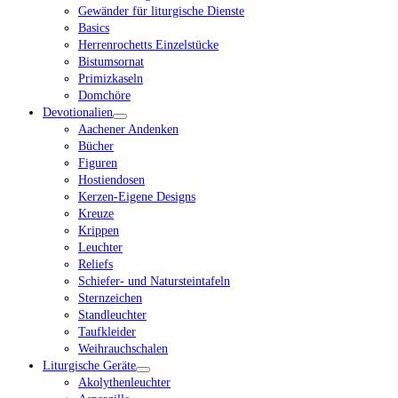
Gewänder für liturgische Dienste
Basics
Herrenrochetts Einzelstücke
Bistumsornat
Primizkaseln
Domchöre
Devotionalien
Aachener Andenken
Bücher
Figuren
Hostiendosen
Kerzen-Eigene Designs
Kreuze
Krippen
Leuchter
Reliefs
Schiefer- und Natursteintafeln
Sternzeichen
Standleuchter
Taufkleider
Weihrauchschalen
Liturgische Geräte
Akolythenleuchter