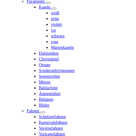
Paramente
Kaseln
weiß
grün
violett
rot
schwarz
rosa
Marienkaseln
Dalmatiken
Chormäntel
Ornate
Sonderanfertigungen
Segensvelen
Mitren
Baldachine
Antependien
Behänge
Bilder
Fahnen
Schützenfahnen
Karnevalsfahnen
Vereinsfahnen
Vortragefahnen