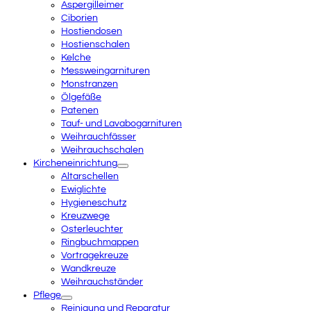
Aspergilleimer
Ciborien
Hostiendosen
Hostienschalen
Kelche
Messweingarnituren
Monstranzen
Ölgefäße
Patenen
Tauf- und Lavabogarnituren
Weihrauchfässer
Weihrauchschalen
Kircheneinrichtung
Altarschellen
Ewiglichte
Hygieneschutz
Kreuzwege
Osterleuchter
Ringbuchmappen
Vortragekreuze
Wandkreuze
Weihrauchständer
Pflege
Reinigung und Reparatur