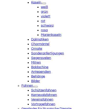
Kaseln
weiß
grün
violett
rot
schwarz
rosa
Marienkaseln
Dalmatiken
Chormäntel
Ornate
Sonderanfertigungen
Segensvelen
Mitren
Baldachine
Antependien
Behänge
Bilder
Fahnen
Schützenfahnen
Karnevalsfahnen
Vereinsfahnen
Vortragefahnen
Gewänder für liturgische Dienste