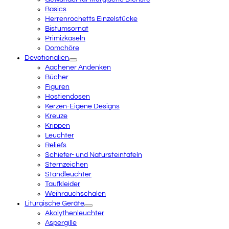
Basics
Herrenrochetts Einzelstücke
Bistumsornat
Primizkaseln
Domchöre
Devotionalien
Aachener Andenken
Bücher
Figuren
Hostiendosen
Kerzen-Eigene Designs
Kreuze
Krippen
Leuchter
Reliefs
Schiefer- und Natursteintafeln
Sternzeichen
Standleuchter
Taufkleider
Weihrauchschalen
Liturgische Geräte
Akolythenleuchter
Aspergille