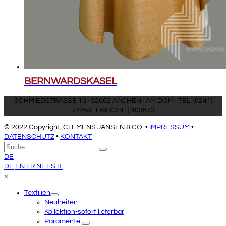
BERNWARDSKASEL
SCHMIEDSTRASSE 10 · 52062 AACHEN · AM DOM · TEL. (0241)
32250 · FAX (0241) 403673
© 2022 Copyright, CLEMENS JANSEN & CO. •
IMPRESSUM
•
DATENSCHUTZ
•
KONTAKT
An
Suche
Senden
den
DE
Anfang
DE
EN
FR
NL
ES
IT
scrollen
Close
×
mobile
Textilien
menu
Neuheiten
Kollektion-sofort lieferbar
Paramente