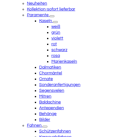
Neuheiten
Kollektion-sofort lieferbar
Paramente
Kaseln
weiß
grün
violett
rot
schwarz
rosa
Marienkaseln
Dalmatiken
Chormäntel
Ornate
Sonderanfertigungen
Segensvelen
Mitren
Baldachine
Antependien
Behänge
Bilder
Fahnen
Schützenfahnen