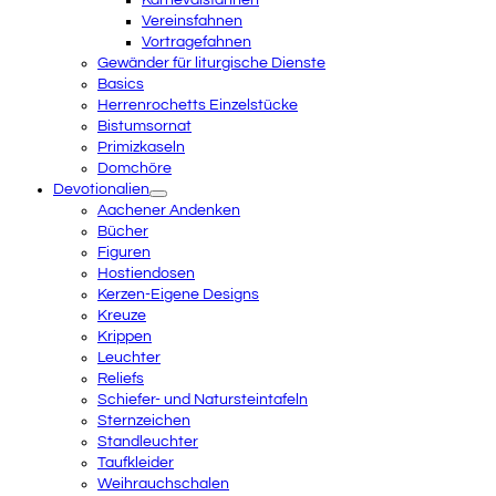
Karnevalsfahnen
Vereinsfahnen
Vortragefahnen
Gewänder für liturgische Dienste
Basics
Herrenrochetts Einzelstücke
Bistumsornat
Primizkaseln
Domchöre
Devotionalien
Aachener Andenken
Bücher
Figuren
Hostiendosen
Kerzen-Eigene Designs
Kreuze
Krippen
Leuchter
Reliefs
Schiefer- und Natursteintafeln
Sternzeichen
Standleuchter
Taufkleider
Weihrauchschalen