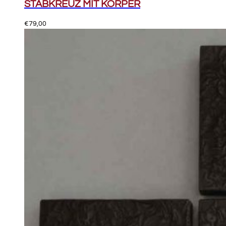
STABKREUZ MIT KÖRPER
€
79,00