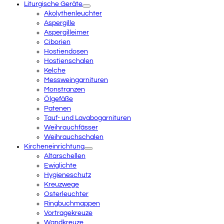
Liturgische Geräte
Akolythenleuchter
Aspergille
Aspergilleimer
Ciborien
Hostiendosen
Hostienschalen
Kelche
Messweingarnituren
Monstranzen
Ölgefäße
Patenen
Tauf- und Lavabogarnituren
Weihrauchfässer
Weihrauchschalen
Kircheneinrichtung
Altarschellen
Ewiglichte
Hygieneschutz
Kreuzwege
Osterleuchter
Ringbuchmappen
Vortragekreuze
Wandkreuze