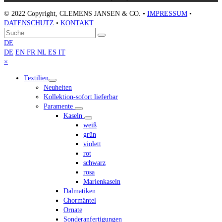
© 2022 Copyright, CLEMENS JANSEN & CO. •
IMPRESSUM
•
DATENSCHUTZ
•
KONTAKT
An
Suche
Senden
den
DE
Anfang
DE
EN
FR
NL
ES
IT
scrollen
Close
×
mobile
Textilien
menu
Neuheiten
Kollektion-sofort lieferbar
Paramente
Kaseln
weiß
grün
violett
rot
schwarz
rosa
Marienkaseln
Dalmatiken
Chormäntel
Ornate
Sonderanfertigungen