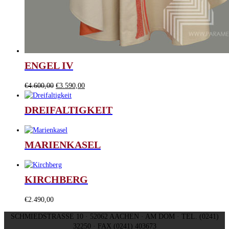
ENGEL IV
Ursprünglicher
Aktueller
€
4.600,00
€
3.590,00
Preis
Preis
war:
ist:
DREIFALTIGKEIT
€4.600,00
€3.590,00.
MARIENKASEL
KIRCHBERG
€
2.490,00
SCHMIEDSTRASSE 10 · 52062 AACHEN · AM DOM · TEL. (0241)
32250 · FAX (0241) 403673