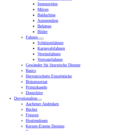
Segensvelen
Mitren
Baldachine
Antependien
Behänge
Bilder
Fahnen
Schützenfahnen
Karnevalsfahnen
Vereinsfahnen
Vortragefahnen
Gewänder für liturgische Dienste
Basics
Herrenrochetts Einzelstücke
Bistumsornat
Primizkaseln
Domchöre
Devotionalien
Aachener Andenken
Bücher
Figuren
Hostiendosen
Kerzen-Eigene Designs