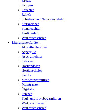
Kreuze
Krippen
Leuchter
Reliefs
Schiefer- und Natursteintafeln
Sternzeichen
Standleuchter
Taufkleider
Weihrauchschalen
Liturgische Geräte
Akolythenleuchter
Aspergille
Aspergilleimer
Ciborien
Hostiendosen
Hostienschalen
Kelche
Messweingarnituren
Monstranzen
Ölgefäße
Patenen
Tauf- und Lavabogarnituren
Weihrauchfässer
Weihrauchschalen