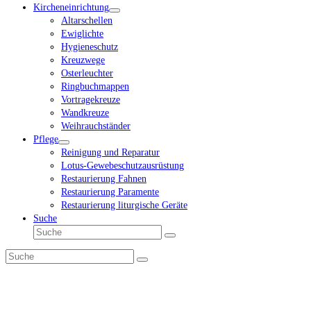
Kircheneinrichtung
Altarschellen
Ewiglichte
Hygieneschutz
Kreuzwege
Osterleuchter
Ringbuchmappen
Vortragekreuze
Wandkreuze
Weihrauchständer
Pflege
Reinigung und Reparatur
Lotus-Gewebeschutzausrüstung
Restaurierung Fahnen
Restaurierung Paramente
Restaurierung liturgische Geräte
Suche
Suche
Senden
Suche
Senden