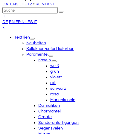
DATENSCHUTZ
•
KONTAKT
An
Suche
Senden
den
DE
Anfang
DE
EN
FR
NL
ES
IT
scrollen
Close
×
mobile
Textilien
menu
Neuheiten
Kollektion-sofort lieferbar
Paramente
Kaseln
weiß
grün
violett
rot
schwarz
rosa
Marienkaseln
Dalmatiken
Chormäntel
Ornate
Sonderanfertigungen
Segensvelen