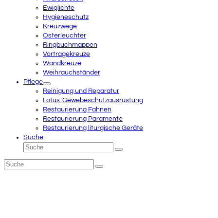
Ewiglichte
Hygieneschutz
Kreuzwege
Osterleuchter
Ringbuchmappen
Vortragekreuze
Wandkreuze
Weihrauchständer
Pflege
Reinigung und Reparatur
Lotus-Gewebeschutzausrüstung
Restaurierung Fahnen
Restaurierung Paramente
Restaurierung liturgische Geräte
Suche
Suche
Senden
Suche
Senden