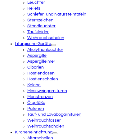
Leuchter
Reliefs
Schiefer- und Natursteintafeln
Sternzeichen
Standleuchter
Taufkleider
Weihrauchschalen
Liturgische Geräte
Akolythenleuchter
Aspergille
Aspergilleimer
Ciborien
Hostiendosen
Hostienschalen
Kelche
Messweingarnituren
Monstranzen
Ölgefäße
Patenen
Tauf- und Lavabogarnituren
Weihrauchfässer
Weihrauchschalen
Kircheneinrichtung
Altarschellen