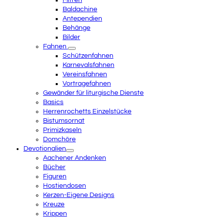
Mitren
Baldachine
Antependien
Behänge
Bilder
Fahnen
Schützenfahnen
Karnevalsfahnen
Vereinsfahnen
Vortragefahnen
Gewänder für liturgische Dienste
Basics
Herrenrochetts Einzelstücke
Bistumsornat
Primizkaseln
Domchöre
Devotionalien
Aachener Andenken
Bücher
Figuren
Hostiendosen
Kerzen-Eigene Designs
Kreuze
Krippen