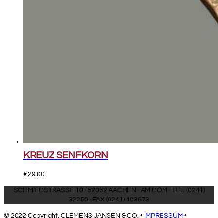
KREUZ SENFKORN
€
29,00
SCHMIEDSTRASSE 10 · 52062 AACHEN · AM DOM · TEL. (0241)
32250 · FAX (0241) 403673
© 2022 Copyright, CLEMENS JANSEN & CO. •
IMPRESSUM
•