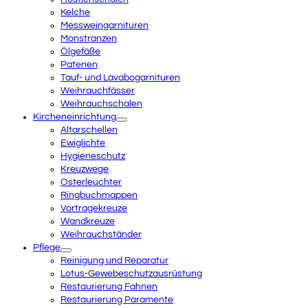
Kelche
Messweingarnituren
Monstranzen
Ölgefäße
Patenen
Tauf- und Lavabogarnituren
Weihrauchfässer
Weihrauchschalen
Kircheneinrichtung
Altarschellen
Ewiglichte
Hygieneschutz
Kreuzwege
Osterleuchter
Ringbuchmappen
Vortragekreuze
Wandkreuze
Weihrauchständer
Pflege
Reinigung und Reparatur
Lotus-Gewebeschutzausrüstung
Restaurierung Fahnen
Restaurierung Paramente