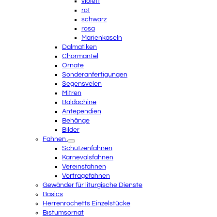
violett
rot
schwarz
rosa
Marienkaseln
Dalmatiken
Chormäntel
Ornate
Sonderanfertigungen
Segensvelen
Mitren
Baldachine
Antependien
Behänge
Bilder
Fahnen
Schützenfahnen
Karnevalsfahnen
Vereinsfahnen
Vortragefahnen
Gewänder für liturgische Dienste
Basics
Herrenrochetts Einzelstücke
Bistumsornat