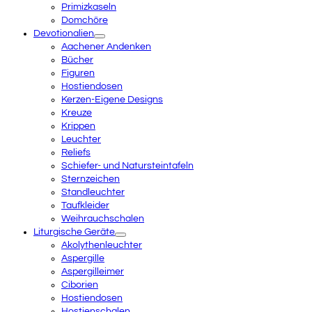
Primizkaseln
Domchöre
Devotionalien
Aachener Andenken
Bücher
Figuren
Hostiendosen
Kerzen-Eigene Designs
Kreuze
Krippen
Leuchter
Reliefs
Schiefer- und Natursteintafeln
Sternzeichen
Standleuchter
Taufkleider
Weihrauchschalen
Liturgische Geräte
Akolythenleuchter
Aspergille
Aspergilleimer
Ciborien
Hostiendosen
Hostienschalen