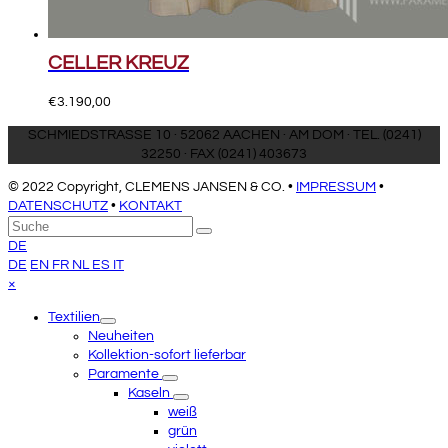
CELLER KREUZ
€
3.190,00
SCHMIEDSTRASSE 10 · 52062 AACHEN · AM DOM · TEL. (0241)
32250 · FAX (0241) 403673
© 2022 Copyright, CLEMENS JANSEN & CO. •
IMPRESSUM
•
DATENSCHUTZ
•
KONTAKT
An
Suche
Senden
den
DE
Anfang
DE
EN
FR
NL
ES
IT
scrollen
Close
×
mobile
Textilien
menu
Neuheiten
Kollektion-sofort lieferbar
Paramente
Kaseln
weiß
grün