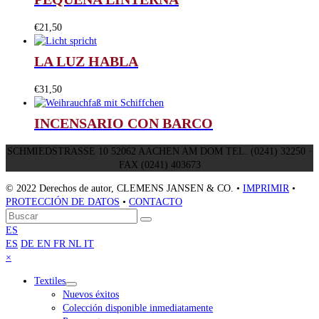
€
21,50
LA LUZ HABLA
€
31,50
INCENSARIO CON BARCO
SCHMIEDSTRASSE 10 52062 AACHEN AM DOM TEL. (0241) 32250 ·
FAX (0241) 403673
© 2022 Derechos de autor, CLEMENS JANSEN & CO. •
IMPRIMIR
•
PROTECCIÓN DE DATOS
•
CONTACTO
Volver
Buscar
Enviar
arriba
ES
ES
DE
EN
FR
NL
IT
Close
×
mobile
Textiles
menu
Nuevos éxitos
Colección disponible inmediatamente