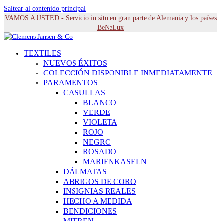
Saltear al contenido principal
VAMOS A USTED - Servicio in situ en gran parte de Alemania y los países
BeNeLux
TEXTILES
NUEVOS ÉXITOS
COLECCIÓN DISPONIBLE INMEDIATAMENTE
PARAMENTOS
CASULLAS
BLANCO
VERDE
VIOLETA
ROJO
NEGRO
ROSADO
MARIENKASELN
DÁLMATAS
ABRIGOS DE CORO
INSIGNIAS REALES
HECHO A MEDIDA
BENDICIONES
MITREN