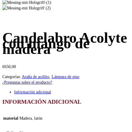
Candelabro Acolyte
con mango de
madera
€
650,00
Categorías:
Araña de acólito
,
Lámpara de piso
¿Preguntas sobre el producto?
Información adicional
INFORMACIÓN ADICIONAL
material
Madera, latón