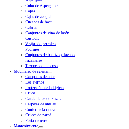
Aspergille
Cubo de Aspergillus
Copas
Cajas de acogida
Cuencos de host
Cálices
Conjuntos de vino de latón
Custodia
Vasijas de petróleo
Padrinos
Conjuntos de bautizo y lavabo
Incensario
Tazones de incienso
Mobiliario de iglesia
Campanas de altar
Los eternos
Protección de la higiene
Cruce
Candelabros de Pascua
Carpetas de anillas
Conferencia cruza
Cruces de pared
Porta incienso
Mantenimiento