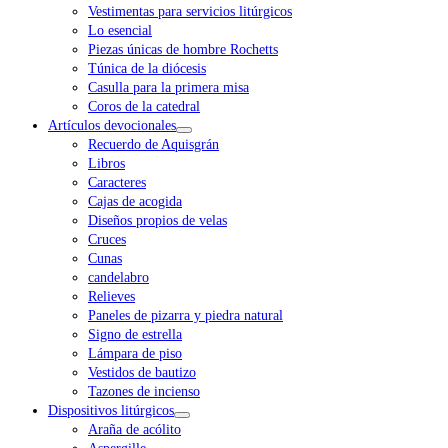
Vestimentas para servicios litúrgicos
Lo esencial
Piezas únicas de hombre Rochetts
Túnica de la diócesis
Casulla para la primera misa
Coros de la catedral
Artículos devocionales
Recuerdo de Aquisgrán
Libros
Caracteres
Cajas de acogida
Diseños propios de velas
Cruces
Cunas
candelabro
Relieves
Paneles de pizarra y piedra natural
Signo de estrella
Lámpara de piso
Vestidos de bautizo
Tazones de incienso
Dispositivos litúrgicos
Araña de acólito