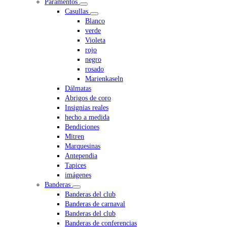
Paramentos
Casullas
Blanco
verde
Violeta
rojo
negro
rosado
Marienkaseln
Dálmatas
Abrigos de coro
Insignias reales
hecho a medida
Bendiciones
Mitren
Marquesinas
Antependia
Tapices
imágenes
Banderas
Banderas del club
Banderas de carnaval
Banderas del club
Banderas de conferencias