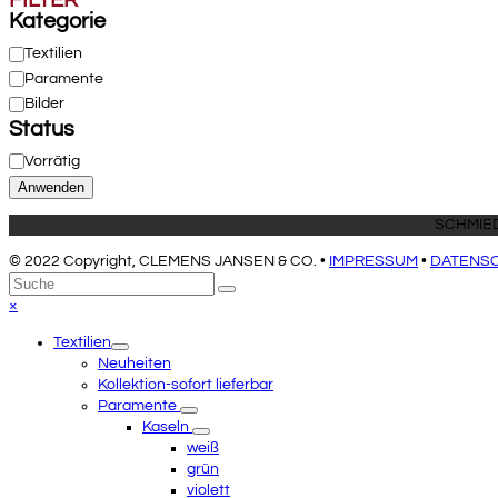
FILTER
Kategorie
Kategorie
Textilien
Paramente
Bilder
Status
Status
Vorrätig
Anwenden
© 2022 Copyright, CLEMENS JANSEN & CO. •
IMPRESSUM
•
DATENS
An
Suche
Senden
den
Close
×
Anfang
mobile
Textilien
scrollen
menu
Neuheiten
Kollektion-sofort lieferbar
Paramente
Kaseln
weiß
grün
violett