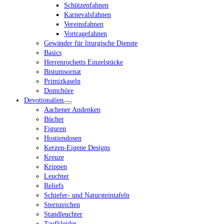
Schützenfahnen
Karnevalsfahnen
Vereinsfahnen
Vortragefahnen
Gewänder für liturgische Dienste
Basics
Herrenrochetts Einzelstücke
Bistumsornat
Primizkaseln
Domchöre
Devotionalien
Aachener Andenken
Bücher
Figuren
Hostiendosen
Kerzen-Eigene Designs
Kreuze
Krippen
Leuchter
Reliefs
Schiefer- und Natursteintafeln
Sternzeichen
Standleuchter
Taufkleider