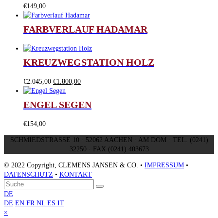
€
149,00
FARBVERLAUF HADAMAR
KREUZWEGSTATION HOLZ
Ursprünglicher
Aktueller
€
2.045,00
€
1.800,00
Preis
Preis
war:
ist:
ENGEL SEGEN
€2.045,00
€1.800,00.
€
154,00
SCHMIEDSTRASSE 10 · 52062 AACHEN · AM DOM · TEL. (0241)
32250 · FAX (0241) 403673
© 2022 Copyright, CLEMENS JANSEN & CO. •
IMPRESSUM
•
DATENSCHUTZ
•
KONTAKT
An
Suche
Senden
den
DE
Anfang
DE
EN
FR
NL
ES
IT
scrollen
Close
×