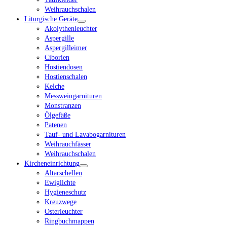
Weihrauchschalen
Liturgische Geräte
Akolythenleuchter
Aspergille
Aspergilleimer
Ciborien
Hostiendosen
Hostienschalen
Kelche
Messweingarnituren
Monstranzen
Ölgefäße
Patenen
Tauf- und Lavabogarnituren
Weihrauchfässer
Weihrauchschalen
Kircheneinrichtung
Altarschellen
Ewiglichte
Hygieneschutz
Kreuzwege
Osterleuchter
Ringbuchmappen