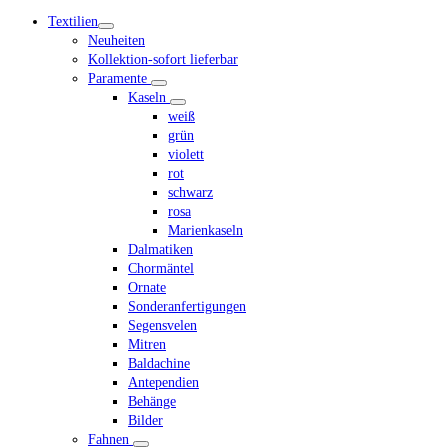
mobile
Textilien
menu
Neuheiten
Kollektion-sofort lieferbar
Paramente
Kaseln
weiß
grün
violett
rot
schwarz
rosa
Marienkaseln
Dalmatiken
Chormäntel
Ornate
Sonderanfertigungen
Segensvelen
Mitren
Baldachine
Antependien
Behänge
Bilder
Fahnen