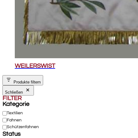
WEILERSWIST
Produkte filtern
Schließen
FILTER
Kategorie
Kategorie
Textilien
Fahnen
Schützenfahnen
Status