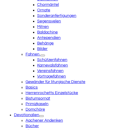
Chormäntel
Ornate
Sonderanfertigungen
Segensvelen
Mitren
Baldachine
Antependien
Behänge
Bilder
Fahnen
Schützenfahnen
Karnevalsfahnen
Vereinsfahnen
Vortragefahnen
Gewänder für liturgische Dienste
Basics
Herrenrochetts Einzelstücke
Bistumsornat
Primizkaseln
Domchöre
Devotionalien
Aachener Andenken
Bücher