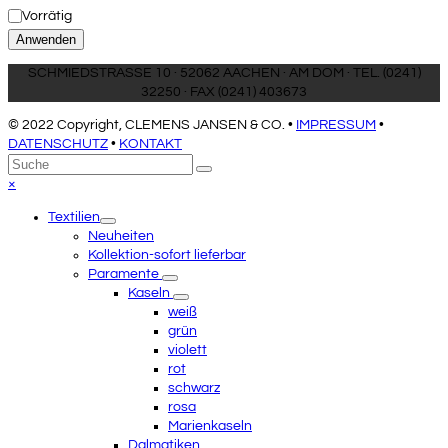
Status
Vorrätig
Anwenden
SCHMIEDSTRASSE 10 · 52062 AACHEN · AM DOM · TEL. (0241)
32250 · FAX (0241) 403673
© 2022 Copyright, CLEMENS JANSEN & CO. •
IMPRESSUM
•
DATENSCHUTZ
•
KONTAKT
An
Suche
Senden
den
Close
×
Anfang
mobile
Textilien
scrollen
menu
Neuheiten
Kollektion-sofort lieferbar
Paramente
Kaseln
weiß
grün
violett
rot
schwarz
rosa
Marienkaseln
Dalmatiken