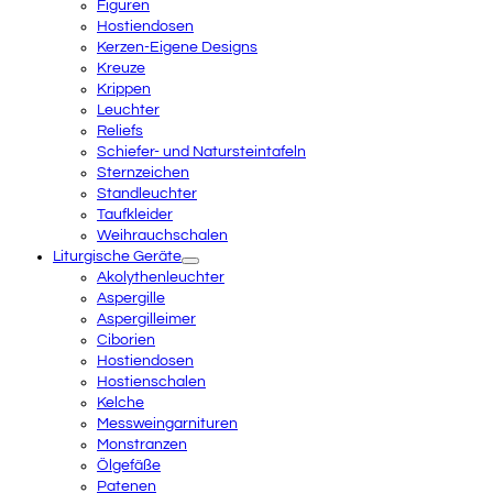
Figuren
Hostiendosen
Kerzen-Eigene Designs
Kreuze
Krippen
Leuchter
Reliefs
Schiefer- und Natursteintafeln
Sternzeichen
Standleuchter
Taufkleider
Weihrauchschalen
Liturgische Geräte
Akolythenleuchter
Aspergille
Aspergilleimer
Ciborien
Hostiendosen
Hostienschalen
Kelche
Messweingarnituren
Monstranzen
Ölgefäße
Patenen