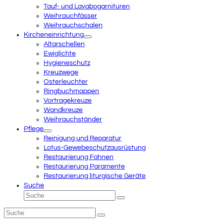
Tauf- und Lavabogarnituren
Weihrauchfässer
Weihrauchschalen
Kircheneinrichtung
Altarschellen
Ewiglichte
Hygieneschutz
Kreuzwege
Osterleuchter
Ringbuchmappen
Vortragekreuze
Wandkreuze
Weihrauchständer
Pflege
Reinigung und Reparatur
Lotus-Gewebeschutzausrüstung
Restaurierung Fahnen
Restaurierung Paramente
Restaurierung liturgische Geräte
Suche
Suche
Senden
Suche
Senden