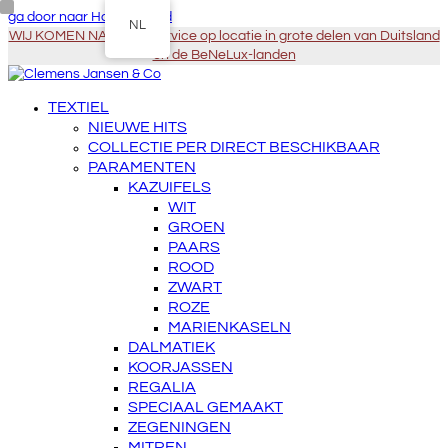
ga door naar Hoofdinhoud
NL
WIJ KOMEN NAAR U - Service op locatie in grote delen van Duitsland
en de BeNeLux-landen
TEXTIEL
NIEUWE HITS
COLLECTIE PER DIRECT BESCHIKBAAR
PARAMENTEN
KAZUIFELS
WIT
GROEN
PAARS
ROOD
ZWART
ROZE
MARIENKASELN
DALMATIEK
KOORJASSEN
REGALIA
SPECIAAL GEMAAKT
ZEGENINGEN
MITREN