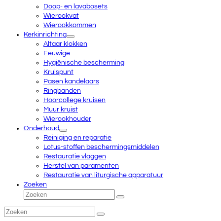
Doop- en lavabosets
Wierookvat
Wierookkommen
Kerkinrichting
Altaar klokken
Eeuwige
Hygiënische bescherming
Kruispunt
Pasen kandelaars
Ringbanden
Hoorcollege kruisen
Muur kruist
Wierookhouder
Onderhoud
Reiniging en reparatie
Lotus-stoffen beschermingsmiddelen
Restauratie vlaggen
Herstel van paramenten
Restauratie van liturgische apparatuur
Zoeken
Zoeken
Verzenden
Zoeken
Verzenden