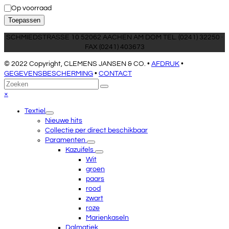
Toestand
Op voorraad
Toepassen
SCHMIEDSTRASSE 10 52062 AACHEN AM DOM TEL. (0241) 32250 ·
FAX (0241) 403673
© 2022 Copyright, CLEMENS JANSEN & CO. •
AFDRUK
•
GEGEVENSBESCHERMING
•
CONTACT
Terug
Zoeken
Verzenden
naar
Close
×
boven
mobile
Textiel
menu
Nieuwe hits
Collectie per direct beschikbaar
Paramenten
Kazuifels
Wit
groen
paars
rood
zwart
roze
Marienkaseln
Dalmatiek