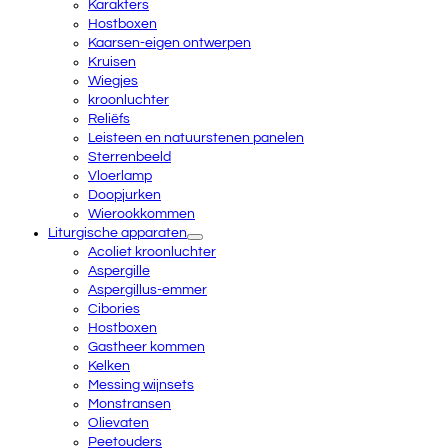
Karakters
Hostboxen
Kaarsen-eigen ontwerpen
Kruisen
Wiegjes
kroonluchter
Reliëfs
Leisteen en natuurstenen panelen
Sterrenbeeld
Vloerlamp
Doopjurken
Wierookkommen
Liturgische apparaten
Acoliet kroonluchter
Aspergille
Aspergillus-emmer
Cibories
Hostboxen
Gastheer kommen
Kelken
Messing wijnsets
Monstransen
Olievaten
Peetouders