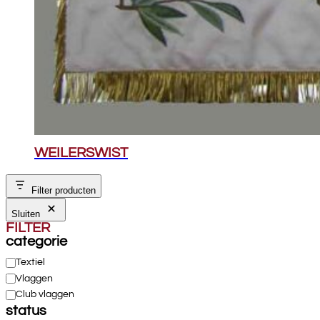
WEILERSWIST
Filter producten
Sluiten
FILTER
categorie
Categorie
Textiel
Vlaggen
Club vlaggen
status