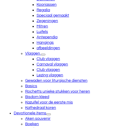
Koorjassen
Regalia
Speciaal gemaakt
Zegeningen
Mitren
Luifels
Antependia
Hangings
afbeeldingen
Vlaggen
Club vlaggen
Carnaval vlaggen
Club vlaggen
Lezing vlaggen
Gewaden voor liturgische diensten
Basics
Rochetts unieke stukken voor heren
Bisdom kleed
Kazuifel voor de eerste mis
Kathedraal koren
Devotionele items
Aken souvenir
Boeken