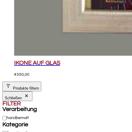
IKONE AUF GLAS
€
550,00
Produkte filtern
Schließen
FILTER
Verarbeitung
Verarbeitung
handbemalt
Kategorie