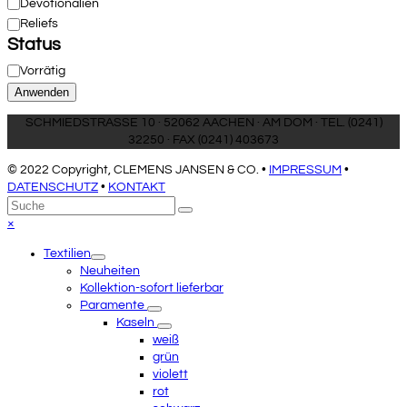
Kategorie
Devotionalien
Reliefs
Status
Verfügbarkeit
Vorrätig
Anwenden
SCHMIEDSTRASSE 10 · 52062 AACHEN · AM DOM · TEL. (0241)
32250 · FAX (0241) 403673
© 2022 Copyright, CLEMENS JANSEN & CO. •
IMPRESSUM
•
DATENSCHUTZ
•
KONTAKT
An
Suche
Senden
den
Close
×
Anfang
mobile
Textilien
scrollen
menu
Neuheiten
Kollektion-sofort lieferbar
Paramente
Kaseln
weiß
grün
violett
rot