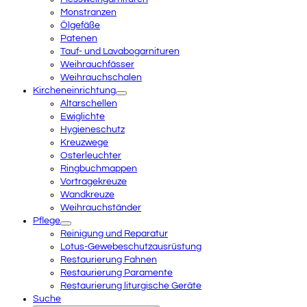
Monstranzen
Ölgefäße
Patenen
Tauf- und Lavabogarnituren
Weihrauchfässer
Weihrauchschalen
Kircheneinrichtung
Altarschellen
Ewiglichte
Hygieneschutz
Kreuzwege
Osterleuchter
Ringbuchmappen
Vortragekreuze
Wandkreuze
Weihrauchständer
Pflege
Reinigung und Reparatur
Lotus-Gewebeschutzausrüstung
Restaurierung Fahnen
Restaurierung Paramente
Restaurierung liturgische Geräte
Suche