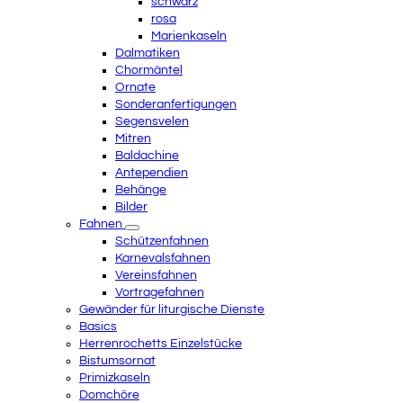
schwarz
rosa
Marienkaseln
Dalmatiken
Chormäntel
Ornate
Sonderanfertigungen
Segensvelen
Mitren
Baldachine
Antependien
Behänge
Bilder
Fahnen
Schützenfahnen
Karnevalsfahnen
Vereinsfahnen
Vortragefahnen
Gewänder für liturgische Dienste
Basics
Herrenrochetts Einzelstücke
Bistumsornat
Primizkaseln
Domchöre