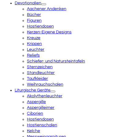
Devotionalien
Aachener Andenken
Bücher
Figuren
Hostiendosen
Kerzen-Eigene Designs
Kreuze
Krippen
Leuchter
Reliefs
Schiefer- und Natursteintafeln
Sternzeichen
Standleuchter
Taufkleider
Weihrauchschalen
Liturgische Geräte
Akolythenleuchter
Aspergille
Aspergilleimer
Ciborien
Hostiendosen
Hostienschalen
Kelche
Messweingarnituren