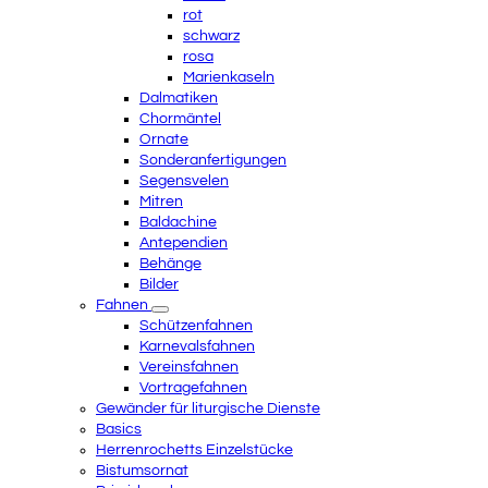
rot
schwarz
rosa
Marienkaseln
Dalmatiken
Chormäntel
Ornate
Sonderanfertigungen
Segensvelen
Mitren
Baldachine
Antependien
Behänge
Bilder
Fahnen
Schützenfahnen
Karnevalsfahnen
Vereinsfahnen
Vortragefahnen
Gewänder für liturgische Dienste
Basics
Herrenrochetts Einzelstücke
Bistumsornat