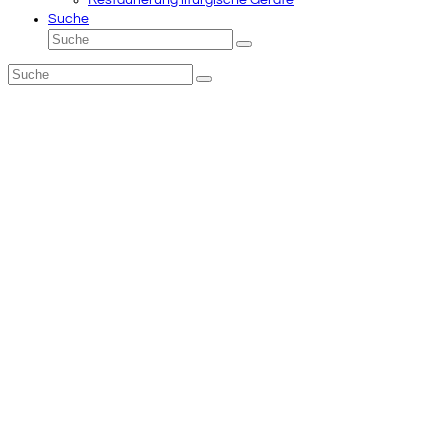
Restaurierung liturgische Geräte
Suche
Suche
Senden
Suche
Senden