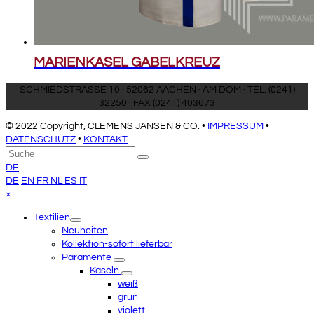
MARIENKASEL GABELKREUZ
SCHMIEDSTRASSE 10 · 52062 AACHEN · AM DOM · TEL. (0241)
32250 · FAX (0241) 403673
© 2022 Copyright, CLEMENS JANSEN & CO. •
IMPRESSUM
•
DATENSCHUTZ
•
KONTAKT
An
Suche
Senden
den
DE
Anfang
DE
EN
FR
NL
ES
IT
scrollen
Close
×
mobile
Textilien
menu
Neuheiten
Kollektion-sofort lieferbar
Paramente
Kaseln
weiß
grün
violett