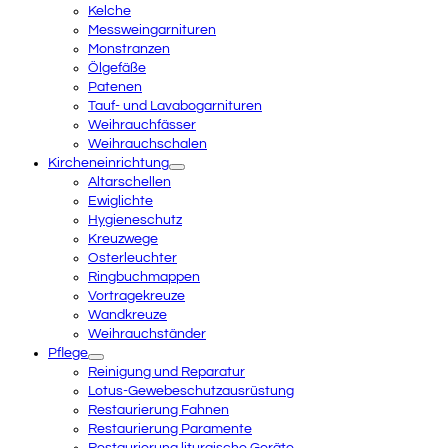
Kelche
Messweingarnituren
Monstranzen
Ölgefäße
Patenen
Tauf- und Lavabogarnituren
Weihrauchfässer
Weihrauchschalen
Kircheneinrichtung
Altarschellen
Ewiglichte
Hygieneschutz
Kreuzwege
Osterleuchter
Ringbuchmappen
Vortragekreuze
Wandkreuze
Weihrauchständer
Pflege
Reinigung und Reparatur
Lotus-Gewebeschutzausrüstung
Restaurierung Fahnen
Restaurierung Paramente