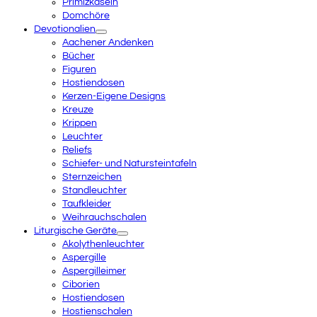
Primizkaseln
Domchöre
Devotionalien
Aachener Andenken
Bücher
Figuren
Hostiendosen
Kerzen-Eigene Designs
Kreuze
Krippen
Leuchter
Reliefs
Schiefer- und Natursteintafeln
Sternzeichen
Standleuchter
Taufkleider
Weihrauchschalen
Liturgische Geräte
Akolythenleuchter
Aspergille
Aspergilleimer
Ciborien
Hostiendosen
Hostienschalen