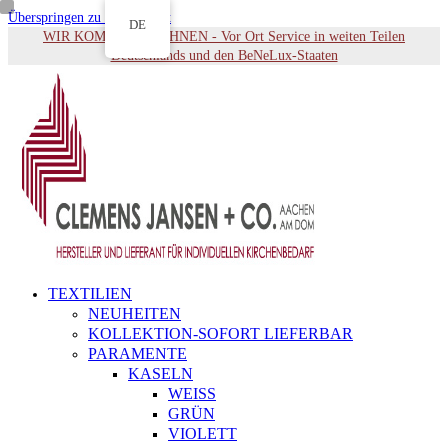
Überspringen zu Hauptinhalt
DE
WIR KOMMEN ZU IHNEN - Vor Ort Service in weiten Teilen
Deutschlands und den BeNeLux-Staaten
TEXTILIEN
NEUHEITEN
KOLLEKTION-SOFORT LIEFERBAR
PARAMENTE
KASELN
WEISS
GRÜN
VIOLETT