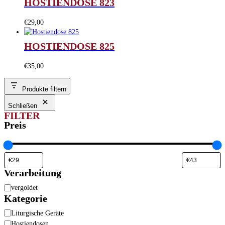
HOSTIENDOSE 823
€
29,00
HOSTIENDOSE 825
€
35,00
Produkte filtern
Schließen
FILTER
Preis
Verarbeitung
Verarbeitung
vergoldet
Kategorie
Kategorie
Liturgische Geräte
Hostiendosen