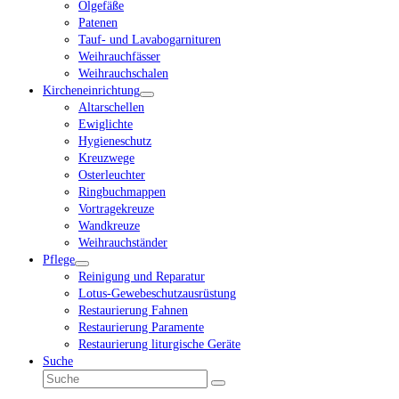
Ölgefäße
Patenen
Tauf- und Lavabogarnituren
Weihrauchfässer
Weihrauchschalen
Kircheneinrichtung
Altarschellen
Ewiglichte
Hygieneschutz
Kreuzwege
Osterleuchter
Ringbuchmappen
Vortragekreuze
Wandkreuze
Weihrauchständer
Pflege
Reinigung und Reparatur
Lotus-Gewebeschutzausrüstung
Restaurierung Fahnen
Restaurierung Paramente
Restaurierung liturgische Geräte
Suche
Suche
Senden