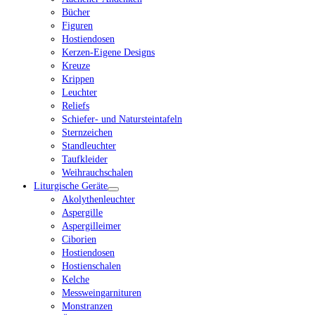
Bücher
Figuren
Hostiendosen
Kerzen-Eigene Designs
Kreuze
Krippen
Leuchter
Reliefs
Schiefer- und Natursteintafeln
Sternzeichen
Standleuchter
Taufkleider
Weihrauchschalen
Liturgische Geräte
Akolythenleuchter
Aspergille
Aspergilleimer
Ciborien
Hostiendosen
Hostienschalen
Kelche
Messweingarnituren
Monstranzen