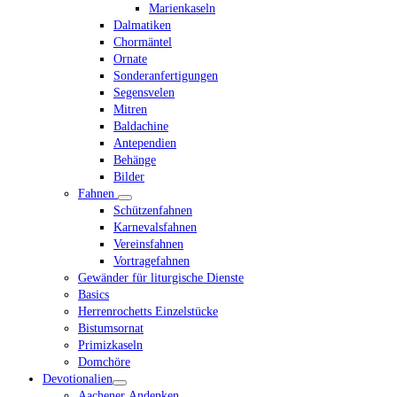
Marienkaseln
Dalmatiken
Chormäntel
Ornate
Sonderanfertigungen
Segensvelen
Mitren
Baldachine
Antependien
Behänge
Bilder
Fahnen
Schützenfahnen
Karnevalsfahnen
Vereinsfahnen
Vortragefahnen
Gewänder für liturgische Dienste
Basics
Herrenrochetts Einzelstücke
Bistumsornat
Primizkaseln
Domchöre
Devotionalien
Aachener Andenken