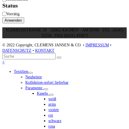
Status
Status
Vorrätig
Anwenden
SCHMIEDSTRASSE 10 · 52062 AACHEN · AM DOM · TEL. (0241)
32250 · FAX (0241) 403673
© 2022 Copyright, CLEMENS JANSEN & CO. •
IMPRESSUM
•
DATENSCHUTZ
•
KONTAKT
An
Suche
Senden
den
Close
×
Anfang
mobile
Textilien
scrollen
menu
Neuheiten
Kollektion-sofort lieferbar
Paramente
Kaseln
weiß
grün
violett
rot
schwarz
rosa