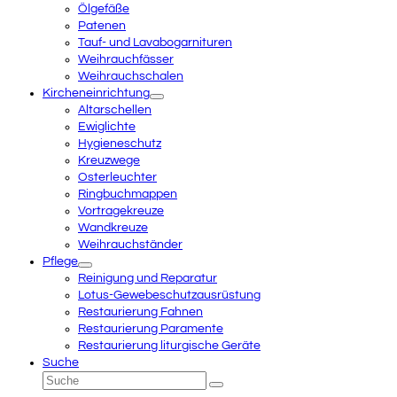
Ölgefäße
Patenen
Tauf- und Lavabogarnituren
Weihrauchfässer
Weihrauchschalen
Kircheneinrichtung
Altarschellen
Ewiglichte
Hygieneschutz
Kreuzwege
Osterleuchter
Ringbuchmappen
Vortragekreuze
Wandkreuze
Weihrauchständer
Pflege
Reinigung und Reparatur
Lotus-Gewebeschutzausrüstung
Restaurierung Fahnen
Restaurierung Paramente
Restaurierung liturgische Geräte
Suche
Suche
Senden