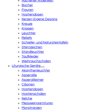
Aachener Andenken
Bücher
Figuren
Hostiendosen
Kerzen-Eigene Designs
Kreuze
Krippen
Leuchter
Reliefs
Schiefer- und Natursteintafeln
Sternzeichen
Standleuchter
Taufkleider
Weihrauchschalen
Liturgische Geräte
Akolythenleuchter
Aspergille
Aspergilleimer
Ciborien
Hostiendosen
Hostienschalen
Kelche
Messweingarnituren
Monstranzen