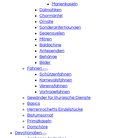
Marienkaseln
Dalmatiken
Chormäntel
Ornate
Sonderanfertigungen
Segensvelen
Mitren
Baldachine
Antependien
Behänge
Bilder
Fahnen
Schützenfahnen
Karnevalsfahnen
Vereinsfahnen
Vortragefahnen
Gewänder für liturgische Dienste
Basics
Herrenrochetts Einzelstücke
Bistumsornat
Primizkaseln
Domchöre
Devotionalien