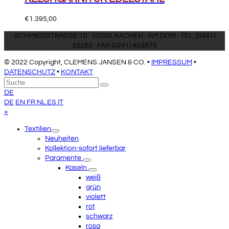
€
1.395,00
SCHMIEDSTRASSE 10 · 52062 AACHEN · AM DOM · TEL. (0241)
32250 · FAX (0241) 403673
© 2022 Copyright, CLEMENS JANSEN & CO. •
IMPRESSUM
•
DATENSCHUTZ
•
KONTAKT
An
Suche
Senden
den
DE
Anfang
DE
EN
FR
NL
ES
IT
scrollen
Close
×
mobile
Textilien
menu
Neuheiten
Kollektion-sofort lieferbar
Paramente
Kaseln
weiß
grün
violett
rot
schwarz
rosa